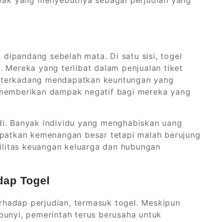
yak yang menyebutnya sebagai perjudian yang
 dipandang sebelah mata. Di satu sisi, togel
Mereka yang terlibat dalam penjualan tiket
up terkadang mendapatkan keuntungan yang
at memberikan dampak negatif bagi mereka yang
adi. Banyak individu yang menghabiskan uang
patkan kemenangan besar tetapi malah berujung
ilitas keuangan keluarga dan hubungan
dap Togel
erhadap perjudian, termasuk togel. Meskipun
unyi, pemerintah terus berusaha untuk