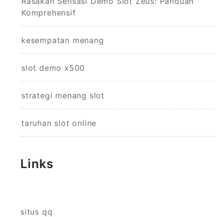
Rasakan Sensasi Demo Slot Zeus: Panduan
Komprehensif
kesempatan menang
slot demo x500
strategi menang slot
taruhan slot online
Links
situs qq