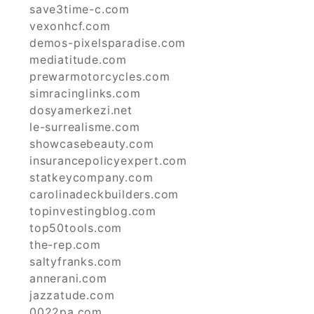
save3time-c.com
vexonhcf.com
demos-pixelsparadise.com
mediatitude.com
prewarmotorcycles.com
simracinglinks.com
dosyamerkezi.net
le-surrealisme.com
showcasebeauty.com
insurancepolicyexpert.com
statkeycompany.com
carolinadeckbuilders.com
topinvestingblog.com
top50tools.com
the-rep.com
saltyfranks.com
annerani.com
jazzatude.com
0022pa.com