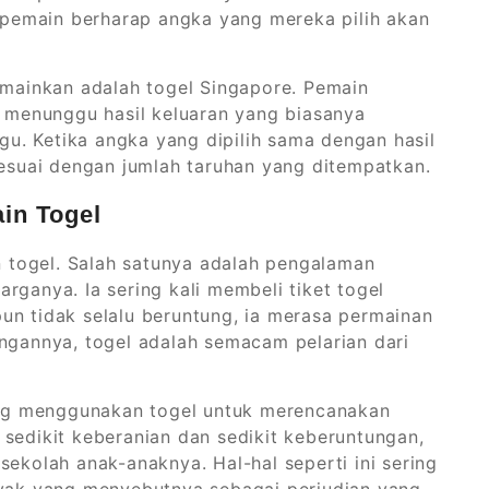
 pemain berharap angka yang mereka pilih akan
imainkan adalah togel Singapore. Pemain
 menunggu hasil keluaran yang biasanya
gu. Ketika angka yang dipilih sama dengan hasil
esuai dengan jumlah taruhan yang ditempatkan.
in Togel
n togel. Salah satunya adalah pengalaman
ganya. Ia sering kali membeli tiket togel
n tidak selalu beruntung, ia merasa permainan
ngannya, togel adalah semacam pelarian dari
ang menggunakan togel untuk merencanakan
edikit keberanian dan sedikit keberuntungan,
ekolah anak-anaknya. Hal-hal seperti ini sering