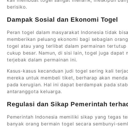
kali membuat togel sangat menarik, meskipun ban
berisiko.
Dampak Sosial dan Ekonomi Togel
Peran togel dalam masyarakat Indonesia tidak bisa
memberikan peluang ekonomi bagi sebagian orang. 
togel atau yang terlibat dalam permainan tertut
cukup besar. Namun, di sisi lain, togel juga dap
terjebak dalam permainan ini.
Kasus-kasus kecanduan judi togel sering kali terj
mereka untuk membeli tiket, berharap akan menda
pada kerugian. Hal ini dapat berdampak pada stab
antaranggota keluarga.
Regulasi dan Sikap Pemerintah terha
Pemerintah Indonesia memiliki sikap yang tegas t
banyak orang bermain togel secara sembunyi-semb