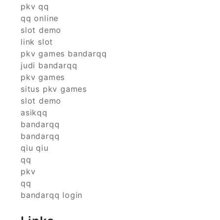
pkv qq
qq online
slot demo
link slot
pkv games bandarqq
judi bandarqq
pkv games
situs pkv games
slot demo
asikqq
bandarqq
bandarqq
qiu qiu
qq
pkv
qq
bandarqq login