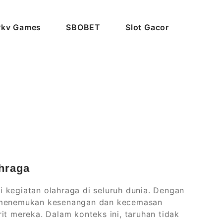
Pkv Games
SBOBET
Slot Gacor
 LinkAja
hraga
i kegiatan olahraga di seluruh dunia. Dengan
 menemukan kesenangan dan kecemasan
rit mereka. Dalam konteks ini, taruhan tidak