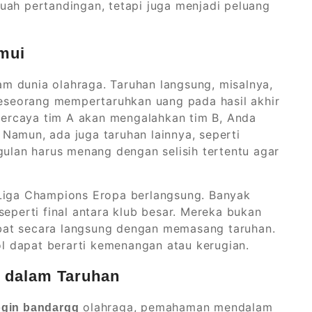
ah pertandingan, tetapi juga menjadi peluang
mui
am dunia olahraga. Taruhan langsung, misalnya,
seseorang mempertaruhkan uang pada hasil akhir
percaya tim A akan mengalahkan tim B, Anda
amun, ada juga taruhan lainnya, seperti
ulan harus menang dengan selisih tertentu agar
a Liga Champions Eropa berlangsung. Banyak
eperti final antara klub besar. Mereka bukan
ibat secara langsung dengan memasang taruhan.
ol dapat berarti kemenangan atau kerugian.
s dalam Taruhan
olahraga, pemahaman mendalam
ogin bandarqq