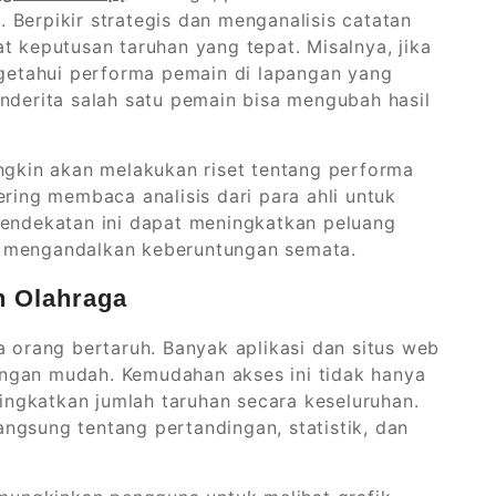
. Berpikir strategis dan menganalisis catatan
 keputusan taruhan yang tepat. Misalnya, jika
ngetahui performa pemain di lapangan yang
derita salah satu pemain bisa mengubah hasil
ngkin akan melakukan riset tentang performa
ring membaca analisis dari para ahli untuk
endekatan ini dapat meningkatkan peluang
 mengandalkan keberuntungan semata.
n Olahraga
ra orang bertaruh. Banyak aplikasi dan situs web
gan mudah. Kemudahan akses ini tidak hanya
ingkatkan jumlah taruhan secara keseluruhan.
angsung tentang pertandingan, statistik, dan