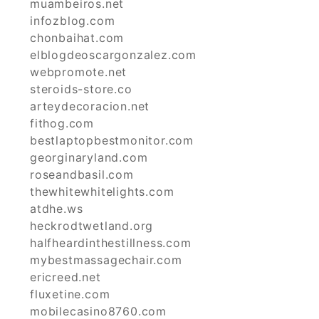
muambeiros.net
infozblog.com
chonbaihat.com
elblogdeoscargonzalez.com
webpromote.net
steroids-store.co
arteydecoracion.net
fithog.com
bestlaptopbestmonitor.com
georginaryland.com
roseandbasil.com
thewhitewhitelights.com
atdhe.ws
heckrodtwetland.org
halfheardinthestillness.com
mybestmassagechair.com
ericreed.net
fluxetine.com
mobilecasino8760.com