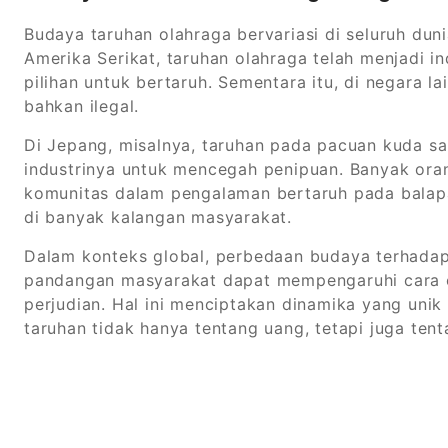
Budaya taruhan olahraga bervariasi di seluruh duni
Amerika Serikat, taruhan olahraga telah menjadi i
pilihan untuk bertaruh. Sementara itu, di negara l
bahkan ilegal.
Di Jepang, misalnya, taruhan pada pacuan kuda s
industrinya untuk mencegah penipuan. Banyak o
komunitas dalam pengalaman bertaruh pada balapa
di banyak kalangan masyarakat.
Dalam konteks global, perbedaan budaya terhada
pandangan masyarakat dapat mempengaruhi cara o
perjudian. Hal ini menciptakan dinamika yang unik
taruhan tidak hanya tentang uang, tetapi juga te