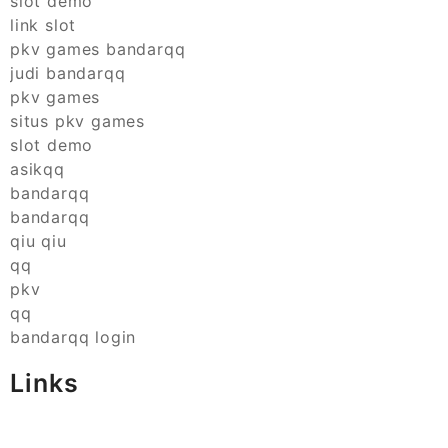
slot demo
link slot
pkv games bandarqq
judi bandarqq
pkv games
situs pkv games
slot demo
asikqq
bandarqq
bandarqq
qiu qiu
qq
pkv
qq
bandarqq login
Links