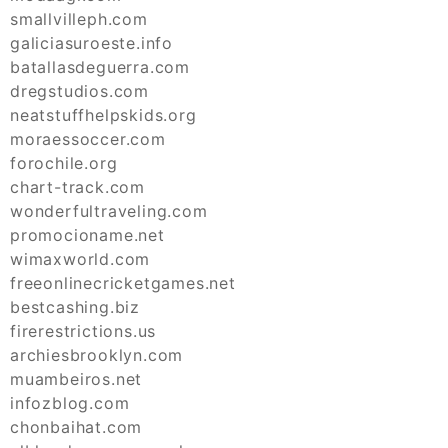
smallvilleph.com
galiciasuroeste.info
batallasdeguerra.com
dregstudios.com
neatstuffhelpskids.org
moraessoccer.com
forochile.org
chart-track.com
wonderfultraveling.com
promocioname.net
wimaxworld.com
freeonlinecricketgames.net
bestcashing.biz
firerestrictions.us
archiesbrooklyn.com
muambeiros.net
infozblog.com
chonbaihat.com