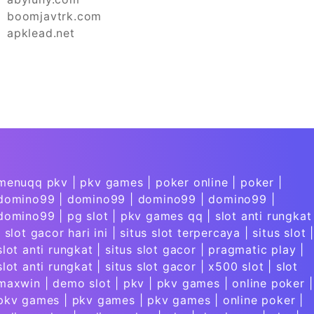
boomjavtrk.com
apklead.net
menuqq pkv
|
pkv games
|
poker online
|
poker
|
domino99
|
domino99
|
domino99
|
domino99
|
domino99
|
pg slot
|
pkv games qq
|
slot anti rungkat
|
slot gacor hari ini
|
situs slot terpercaya
|
situs slot
slot anti rungkat
|
situs slot gacor
|
pragmatic play
|
slot anti rungkat
|
situs slot gacor
|
x500 slot
|
slot
maxwin
|
demo slot
|
pkv
|
pkv games
|
online poker
|
pkv games
|
pkv games
|
pkv games
|
online poker
|