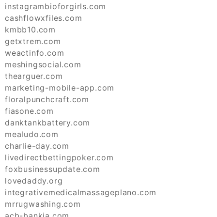
instagrambioforgirls.com
cashflowxfiles.com
kmbb10.com
getxtrem.com
weactinfo.com
meshingsocial.com
thearguer.com
marketing-mobile-app.com
floralpunchcraft.com
fiasone.com
danktankbattery.com
mealudo.com
charlie-day.com
livedirectbettingpoker.com
foxbusinessupdate.com
lovedaddy.org
integrativemedicalmassageplano.com
mrrugwashing.com
acb-bankia.com