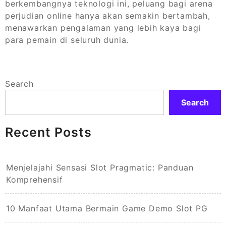
berkembangnya teknologi ini, peluang bagi arena
perjudian online hanya akan semakin bertambah,
menawarkan pengalaman yang lebih kaya bagi
para pemain di seluruh dunia.
Search
Search
Recent Posts
Menjelajahi Sensasi Slot Pragmatic: Panduan
Komprehensif
10 Manfaat Utama Bermain Game Demo Slot PG