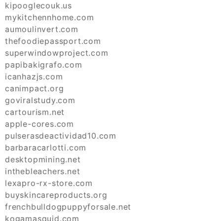
kipooglecouk.us
mykitchennhome.com
aumoulinvert.com
thefoodiepassport.com
superwindowproject.com
papibakigrafo.com
icanhazjs.com
canimpact.org
goviralstudy.com
cartourism.net
apple-cores.com
pulserasdeactividad10.com
barbaracarlotti.com
desktopmining.net
inthebleachers.net
lexapro-rx-store.com
buyskincareproducts.org
frenchbulldogpuppyforsale.net
kogamasquid.com