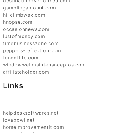
destinationoverlooked.com
gamblingamount.com
hillclimbwax.com
hnopse.com
occasionnews.com
lustofmoney.com
timebusinesszone.com
peppers-reflection.com
tuneoflife.com
windowwellmaintenancepros.com
affiliateholder.com
Links
helpdesksoftwares.net
lovabowl.net
homeimprovementit.com