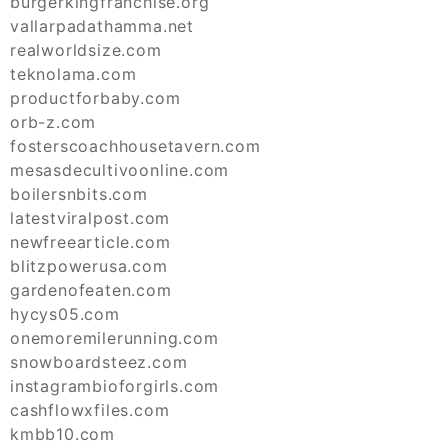
burgerkingfranchise.org
vallarpadathamma.net
realworldsize.com
teknolama.com
productforbaby.com
orb-z.com
fosterscoachhousetavern.com
mesasdecultivoonline.com
boilersnbits.com
latestviralpost.com
newfreearticle.com
blitzpowerusa.com
gardenofeaten.com
hycys05.com
onemoremilerunning.com
snowboardsteez.com
instagrambioforgirls.com
cashflowxfiles.com
kmbb10.com