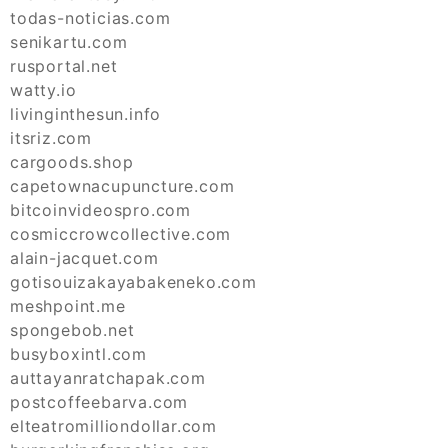
todas-noticias.com
senikartu.com
rusportal.net
watty.io
livinginthesun.info
itsriz.com
cargoods.shop
capetownacupuncture.com
bitcoinvideospro.com
cosmiccrowcollective.com
alain-jacquet.com
gotisouizakayabakeneko.com
meshpoint.me
spongebob.net
busyboxintl.com
auttayanratchapak.com
postcoffeebarva.com
elteatromilliondollar.com