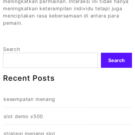
meningkatkan permainan. Interaksi ini tidak hanya
meningkatkan keterampilan individu tetapi juga
menciptakan rasa kebersamaan di antara para
pemain.
Search
Search
Recent Posts
kesempatan menang
slot demo x500
strategi menang slot