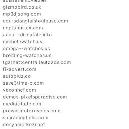
australiamovie.net
gizmobird.co.uk
mp3djsong.com
coursdanglaistoulouse.com
neptunuslex.com
auguri-di-natale.info
michelewatch.us
omega--watches.us
breitling-watches.us
tgarnettcentrallautoads.com
fixadvert.com
autopluz.co
save3time-c.com
vexonhcf.com
demos-pixelsparadise.com
mediatitude.com
prewarmotorcycles.com
simracinglinks.com
dosyamerkezi.net