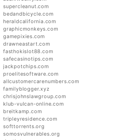
supercleanut.com
bedandbicycle.com
heraldcalifornia.com
graphicmonkeys.com
gamepixies.com
drawneastart.com
fasthokislot88.com
safecasinotips.com
jackpotchips.com
proelitesoftware.com
allcustomercarenumbers.com
familyblogger.xyz
chrisjohnslawgroup.com
klub-vulcan-online.com
breitkamp.com
tripleyresidence.com
softtorrents.org
somosvulnerables.org