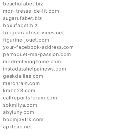
beachufabet.biz
mon-tresse-de-lit.com
sugarufabet.biz
boxufabet.biz
topgearautoservices.net
figurine-jouet.com
your-facebook-address.com
perroquet-ma-passion.com
modrenlivinghome.com
instadatahelpainews.com
geekdailies.com
merchrain.com
kmbb28.com
callreportsforum.com
sokmilya.com
abyluny.com
boomjavtrk.com
apklead.net