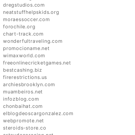
dregstudios.com
neatstuffhelpskids.org
moraessoccer.com
forochile.org
chart-track.com
wonderfultraveling.com
promocioname.net
wimaxworld.com
freeonlinecricketgames.net
bestcashing.biz
firerestrictions.us
archiesbrooklyn.com
muambeiros.net
infozblog.com
chonbaihat.com
elblogdeoscargonzalez.com
webpromote.net
steroids-store.co