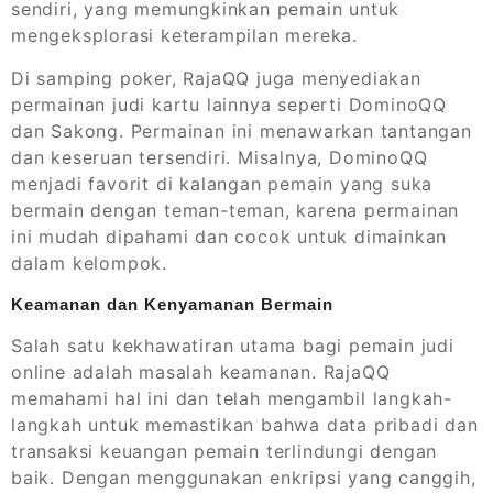
sendiri, yang memungkinkan pemain untuk
mengeksplorasi keterampilan mereka.
Di samping poker, RajaQQ juga menyediakan
permainan judi kartu lainnya seperti DominoQQ
dan Sakong. Permainan ini menawarkan tantangan
dan keseruan tersendiri. Misalnya, DominoQQ
menjadi favorit di kalangan pemain yang suka
bermain dengan teman-teman, karena permainan
ini mudah dipahami dan cocok untuk dimainkan
dalam kelompok.
Keamanan dan Kenyamanan Bermain
Salah satu kekhawatiran utama bagi pemain judi
online adalah masalah keamanan. RajaQQ
memahami hal ini dan telah mengambil langkah-
langkah untuk memastikan bahwa data pribadi dan
transaksi keuangan pemain terlindungi dengan
baik. Dengan menggunakan enkripsi yang canggih,