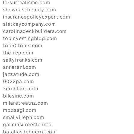
le-surrealisme.com
showcasebeauty.com
insurancepolicyexpert.com
statkeycompany.com
carolinadeckbuilders.com
topinvestingblog.com
top50tools.com
the-rep.com
saltyfranks.com
annerani.com
jazzatude.com
0022pa.com
zeroshare.info
bilesinc.com
milaretreatnz.com
modaagi.com
smallvilleph.com
galiciasuroeste.info
batallasdeguerra.com