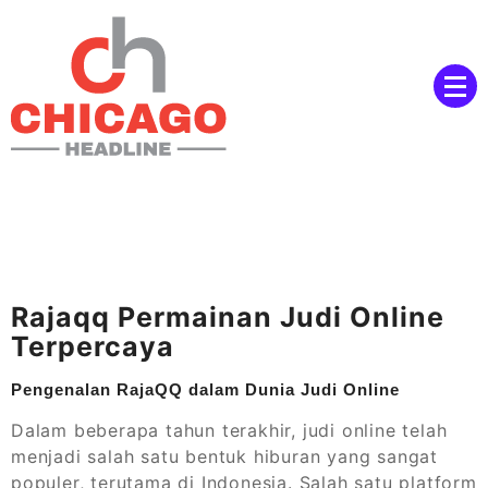
Skip
to
content
Gunakan LinkAja untuk deposit dan mainkan slot
Slot Gacor di Situs Judi
gacor dengan fitur terbaik di situs judi terpercaya.
dengan Fitur Deposit
Pulsa LinkAja
Rajaqq Permainan Judi Online
Terpercaya
Pengenalan RajaQQ dalam Dunia Judi Online
Dalam beberapa tahun terakhir, judi online telah
menjadi salah satu bentuk hiburan yang sangat
populer, terutama di Indonesia. Salah satu platform