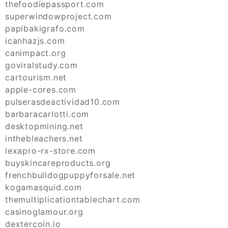
thefoodiepassport.com
superwindowproject.com
papibakigrafo.com
icanhazjs.com
canimpact.org
goviralstudy.com
cartourism.net
apple-cores.com
pulserasdeactividad10.com
barbaracarlotti.com
desktopmining.net
inthebleachers.net
lexapro-rx-store.com
buyskincareproducts.org
frenchbulldogpuppyforsale.net
kogamasquid.com
themultiplicationtablechart.com
casinoglamour.org
dextercoin.io