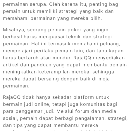
permainan serupa. Oleh karena itu, penting bagi
pemain untuk memiliki strategi yang baik dan
memahami permainan yang mereka pilih.
Misalnya, seorang pemain poker yang ingin
berhasil harus menguasai teknik dan strategi
permainan. Hal ini termasuk memahami peluang,
mempelajari perilaku pemain lain, dan tahu kapan
harus bertaruh atau mundur. RajaQQ menyediakan
artikel dan panduan yang dapat membantu pemain
meningkatkan keterampilan mereka, sehingga
mereka dapat bersaing dengan baik di meja
permainan.
RajaQQ tidak hanya sekadar platform untuk
bermain judi online, tetapi juga komunitas bagi
para penggemar judi. Melalui forum dan media
sosial, pemain dapat berbagi pengalaman, strategi,
dan tips yang dapat membantu mereka