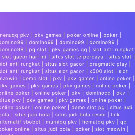
menuqq pkv
|
pkv games
|
poker online
|
poker
|
domino99
|
domino99
|
domino99
|
domino99
|
domino99
|
pg slot
|
pkv games qq
|
slot anti rungkat
|
slot gacor hari ini
|
situs slot terpercaya
|
situs slot
slot anti rungkat
|
situs slot gacor
|
pragmatic play
|
slot anti rungkat
|
situs slot gacor
|
x500 slot
|
slot
maxwin
|
demo slot
|
pkv
|
pkv games
|
online poker
|
pkv games
|
pkv games
|
pkv games
|
online poker
|
online poker
|
online poker
|
pkv
|
dominoqq
|
pkv
|
situs pkv
|
pkv games
|
pkv games
|
online poker
|
online poker
|
online poker
|
demo slot pg
|
situs judi
bola
|
situs judi bola
|
situs judi bola resmi
|
link
alternatif sbobet
|
murniqq pkv
|
hematqq pkv
|
qq
poker online
|
situs judi bola
|
poker
|
slot maxwin
|