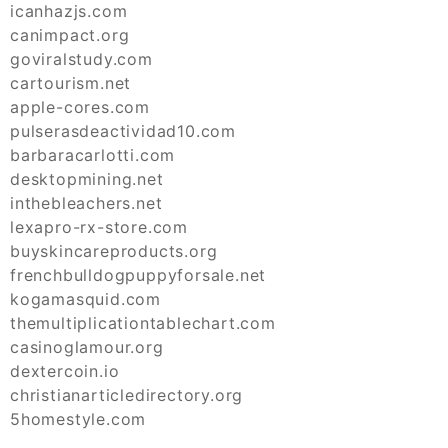
icanhazjs.com
canimpact.org
goviralstudy.com
cartourism.net
apple-cores.com
pulserasdeactividad10.com
barbaracarlotti.com
desktopmining.net
inthebleachers.net
lexapro-rx-store.com
buyskincareproducts.org
frenchbulldogpuppyforsale.net
kogamasquid.com
themultiplicationtablechart.com
casinoglamour.org
dextercoin.io
christianarticledirectory.org
5homestyle.com