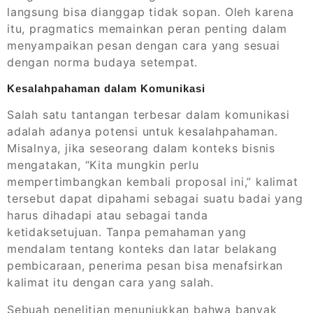
langsung bisa dianggap tidak sopan. Oleh karena
itu, pragmatics memainkan peran penting dalam
menyampaikan pesan dengan cara yang sesuai
dengan norma budaya setempat.
Kesalahpahaman dalam Komunikasi
Salah satu tantangan terbesar dalam komunikasi
adalah adanya potensi untuk kesalahpahaman.
Misalnya, jika seseorang dalam konteks bisnis
mengatakan, “Kita mungkin perlu
mempertimbangkan kembali proposal ini,” kalimat
tersebut dapat dipahami sebagai suatu badai yang
harus dihadapi atau sebagai tanda
ketidaksetujuan. Tanpa pemahaman yang
mendalam tentang konteks dan latar belakang
pembicaraan, penerima pesan bisa menafsirkan
kalimat itu dengan cara yang salah.
Sebuah penelitian menunjukkan bahwa banyak