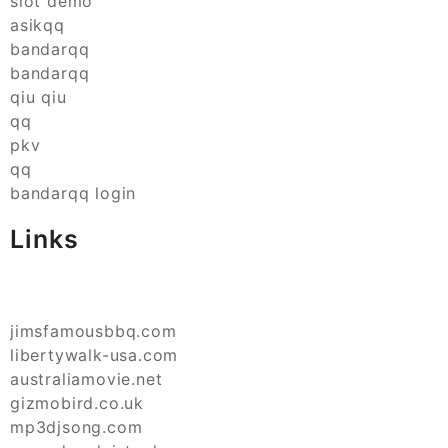
slot demo
asikqq
bandarqq
bandarqq
qiu qiu
qq
pkv
qq
bandarqq login
Links
jimsfamousbbq.com
libertywalk-usa.com
australiamovie.net
gizmobird.co.uk
mp3djsong.com