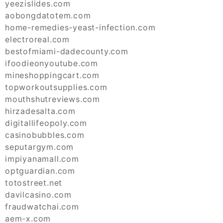
yeezislides.com
aobongdatotem.com
home-remedies-yeast-infection.com
electroreal.com
bestofmiami-dadecounty.com
ifoodieonyoutube.com
mineshoppingcart.com
topworkoutsupplies.com
mouthshutreviews.com
hirzadesalta.com
digitallifeopoly.com
casinobubbles.com
seputargym.com
impiyanamall.com
optguardian.com
totostreet.net
davilcasino.com
fraudwatchai.com
aem-x.com