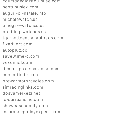
coursdanglaistoulouse.com
neptunuslex.com
auguri-di-natale.info
michelewatch.us
omega--watches.us
breitling-watches.us
tgarnettcentrallautoads.com
fixadvert.com
autopluz.co
save3time-c.com
vexonhcf.com
demos-pixelsparadise.com
mediatitude.com
prewarmotorcycles.com
simracinglinks.com
dosyamerkezi.net
le-surrealisme.com
showcasebeauty.com
insurancepolicyexpert.com