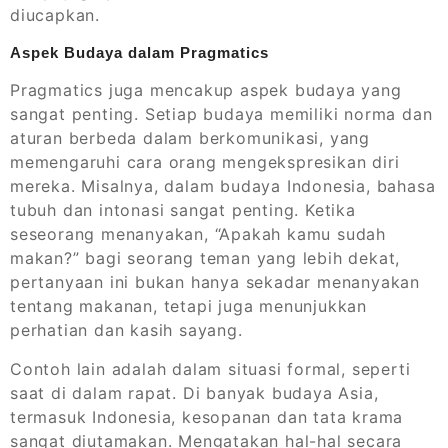
diucapkan.
Aspek Budaya dalam Pragmatics
Pragmatics juga mencakup aspek budaya yang
sangat penting. Setiap budaya memiliki norma dan
aturan berbeda dalam berkomunikasi, yang
memengaruhi cara orang mengekspresikan diri
mereka. Misalnya, dalam budaya Indonesia, bahasa
tubuh dan intonasi sangat penting. Ketika
seseorang menanyakan, “Apakah kamu sudah
makan?” bagi seorang teman yang lebih dekat,
pertanyaan ini bukan hanya sekadar menanyakan
tentang makanan, tetapi juga menunjukkan
perhatian dan kasih sayang.
Contoh lain adalah dalam situasi formal, seperti
saat di dalam rapat. Di banyak budaya Asia,
termasuk Indonesia, kesopanan dan tata krama
sangat diutamakan. Mengatakan hal-hal secara