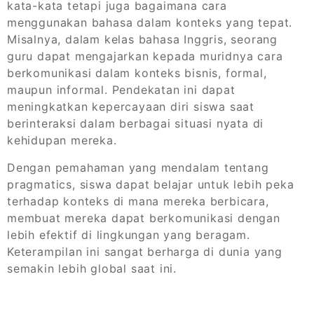
kata-kata tetapi juga bagaimana cara
menggunakan bahasa dalam konteks yang tepat.
Misalnya, dalam kelas bahasa Inggris, seorang
guru dapat mengajarkan kepada muridnya cara
berkomunikasi dalam konteks bisnis, formal,
maupun informal. Pendekatan ini dapat
meningkatkan kepercayaan diri siswa saat
berinteraksi dalam berbagai situasi nyata di
kehidupan mereka.
Dengan pemahaman yang mendalam tentang
pragmatics, siswa dapat belajar untuk lebih peka
terhadap konteks di mana mereka berbicara,
membuat mereka dapat berkomunikasi dengan
lebih efektif di lingkungan yang beragam.
Keterampilan ini sangat berharga di dunia yang
semakin lebih global saat ini.