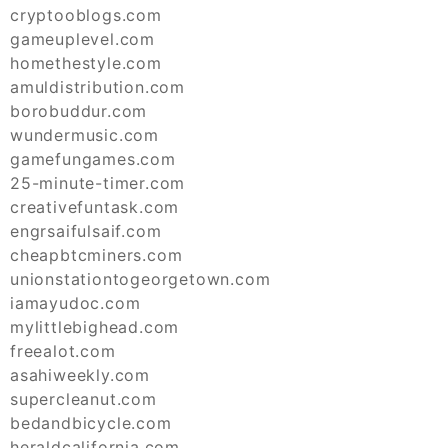
cryptooblogs.com
gameuplevel.com
homethestyle.com
amuldistribution.com
borobuddur.com
wundermusic.com
gamefungames.com
25-minute-timer.com
creativefuntask.com
engrsaifulsaif.com
cheapbtcminers.com
unionstationtogeorgetown.com
iamayudoc.com
mylittlebighead.com
freealot.com
asahiweekly.com
supercleanut.com
bedandbicycle.com
heraldcalifornia.com