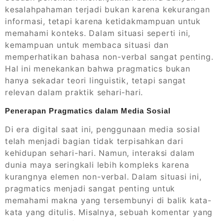
kesalahpahaman terjadi bukan karena kekurangan
informasi, tetapi karena ketidakmampuan untuk
memahami konteks. Dalam situasi seperti ini,
kemampuan untuk membaca situasi dan
memperhatikan bahasa non-verbal sangat penting.
Hal ini menekankan bahwa pragmatics bukan
hanya sekadar teori linguistik, tetapi sangat
relevan dalam praktik sehari-hari.
Penerapan Pragmatics dalam Media Sosial
Di era digital saat ini, penggunaan media sosial
telah menjadi bagian tidak terpisahkan dari
kehidupan sehari-hari. Namun, interaksi dalam
dunia maya seringkali lebih kompleks karena
kurangnya elemen non-verbal. Dalam situasi ini,
pragmatics menjadi sangat penting untuk
memahami makna yang tersembunyi di balik kata-
kata yang ditulis. Misalnya, sebuah komentar yang