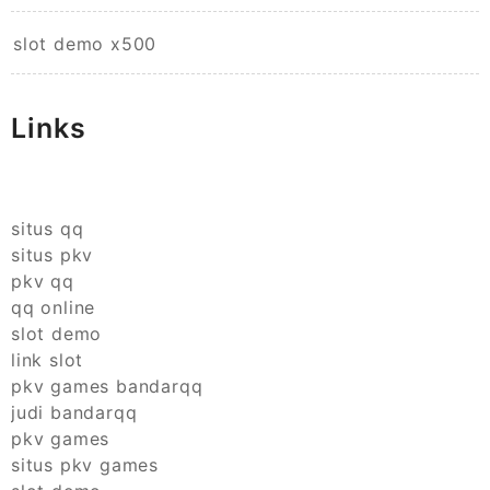
slot demo x500
Links
situs qq
situs pkv
pkv qq
qq online
slot demo
link slot
pkv games bandarqq
judi bandarqq
pkv games
situs pkv games