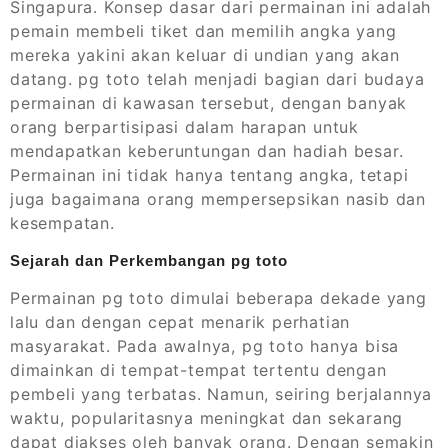
Singapura. Konsep dasar dari permainan ini adalah
pemain membeli tiket dan memilih angka yang
mereka yakini akan keluar di undian yang akan
datang. pg toto telah menjadi bagian dari budaya
permainan di kawasan tersebut, dengan banyak
orang berpartisipasi dalam harapan untuk
mendapatkan keberuntungan dan hadiah besar.
Permainan ini tidak hanya tentang angka, tetapi
juga bagaimana orang mempersepsikan nasib dan
kesempatan.
Sejarah dan Perkembangan pg toto
Permainan pg toto dimulai beberapa dekade yang
lalu dan dengan cepat menarik perhatian
masyarakat. Pada awalnya, pg toto hanya bisa
dimainkan di tempat-tempat tertentu dengan
pembeli yang terbatas. Namun, seiring berjalannya
waktu, popularitasnya meningkat dan sekarang
dapat diakses oleh banyak orang. Dengan semakin