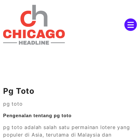
Skip
to
content
Gunakan LinkAja untuk deposit dan mainkan slot
Slot Gacor di Situs Judi
gacor dengan fitur terbaik di situs judi terpercaya.
dengan Fitur Deposit
Pulsa LinkAja
Pg Toto
pg toto
Pengenalan tentang pg toto
pg toto adalah salah satu permainan lotere yang
populer di Asia, terutama di Malaysia dan