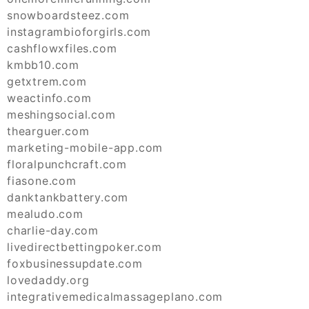
snowboardsteez.com
instagrambioforgirls.com
cashflowxfiles.com
kmbb10.com
getxtrem.com
weactinfo.com
meshingsocial.com
thearguer.com
marketing-mobile-app.com
floralpunchcraft.com
fiasone.com
danktankbattery.com
mealudo.com
charlie-day.com
livedirectbettingpoker.com
foxbusinessupdate.com
lovedaddy.org
integrativemedicalmassageplano.com