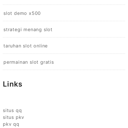
slot demo x500
strategi menang slot
taruhan slot online
permainan slot gratis
Links
situs qq
situs pkv
pkv qq