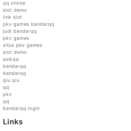
qq online
slot demo
link slot
pkv games bandarqq
judi bandarqq
pkv games
situs pkv games
slot demo
asikqq
bandarqq
bandarqq
qiu qiu
qq
pkv
qq
bandarqq login
Links