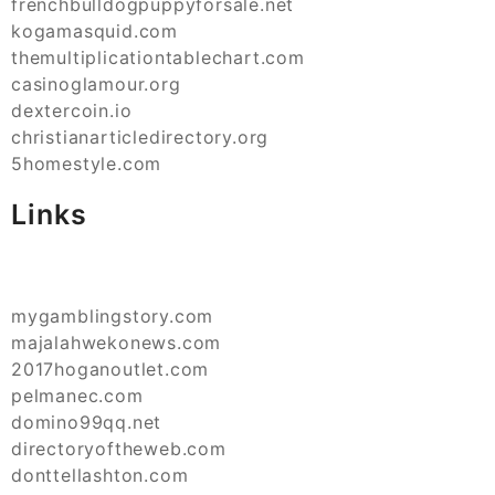
frenchbulldogpuppyforsale.net
kogamasquid.com
themultiplicationtablechart.com
casinoglamour.org
dextercoin.io
christianarticledirectory.org
5homestyle.com
Links
mygamblingstory.com
majalahwekonews.com
2017hoganoutlet.com
pelmanec.com
domino99qq.net
directoryoftheweb.com
donttellashton.com