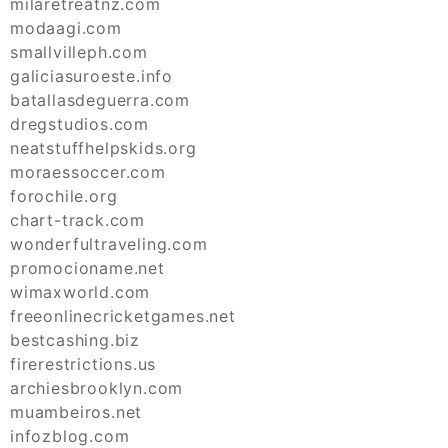
milaretreatnz.com
modaagi.com
smallvilleph.com
galiciasuroeste.info
batallasdeguerra.com
dregstudios.com
neatstuffhelpskids.org
moraessoccer.com
forochile.org
chart-track.com
wonderfultraveling.com
promocioname.net
wimaxworld.com
freeonlinecricketgames.net
bestcashing.biz
firerestrictions.us
archiesbrooklyn.com
muambeiros.net
infozblog.com