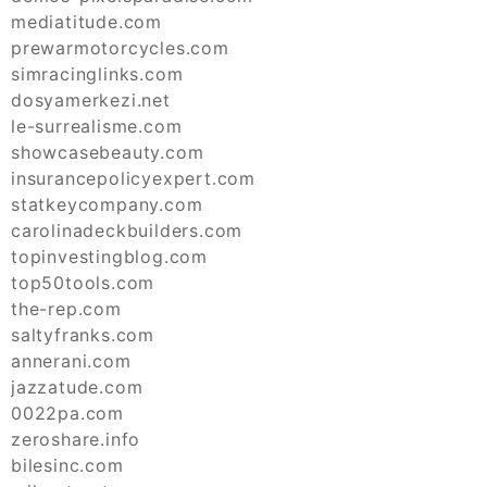
mediatitude.com
prewarmotorcycles.com
simracinglinks.com
dosyamerkezi.net
le-surrealisme.com
showcasebeauty.com
insurancepolicyexpert.com
statkeycompany.com
carolinadeckbuilders.com
topinvestingblog.com
top50tools.com
the-rep.com
saltyfranks.com
annerani.com
jazzatude.com
0022pa.com
zeroshare.info
bilesinc.com