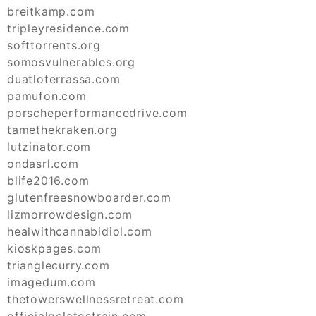
breitkamp.com
tripleyresidence.com
softtorrents.org
somosvulnerables.org
duatloterrassa.com
pamufon.com
porscheperformancedrive.com
tamethekraken.org
lutzinator.com
ondasrl.com
blife2016.com
glutenfreesnowboarder.com
lizmorrowdesign.com
healwithcannabidiol.com
kioskpages.com
trianglecurry.com
imagedum.com
thetowerswellnessretreat.com