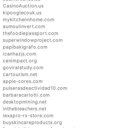
CasinoAuction.us
kipooglecouk.us
mykitchennhome.com
aumoulinvert.com
thefoodiepassport.com
superwindowproject.com
papibakigrafo.com
icanhazjs.com
canimpact.org
goviralstudy.com
cartourism.net
apple-cores.com
pulserasdeactividad10.com
barbaracarlotti.com
desktopmining.net
inthebleachers.net
lexapro-rx-store.com
buyskincareproducts.org