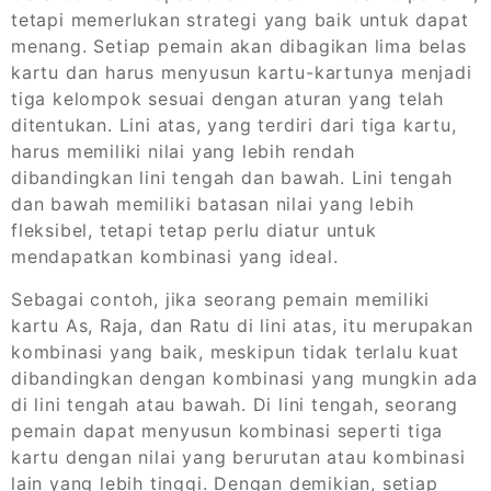
tetapi memerlukan strategi yang baik untuk dapat
menang. Setiap pemain akan dibagikan lima belas
kartu dan harus menyusun kartu-kartunya menjadi
tiga kelompok sesuai dengan aturan yang telah
ditentukan. Lini atas, yang terdiri dari tiga kartu,
harus memiliki nilai yang lebih rendah
dibandingkan lini tengah dan bawah. Lini tengah
dan bawah memiliki batasan nilai yang lebih
fleksibel, tetapi tetap perlu diatur untuk
mendapatkan kombinasi yang ideal.
Sebagai contoh, jika seorang pemain memiliki
kartu As, Raja, dan Ratu di lini atas, itu merupakan
kombinasi yang baik, meskipun tidak terlalu kuat
dibandingkan dengan kombinasi yang mungkin ada
di lini tengah atau bawah. Di lini tengah, seorang
pemain dapat menyusun kombinasi seperti tiga
kartu dengan nilai yang berurutan atau kombinasi
lain yang lebih tinggi. Dengan demikian, setiap