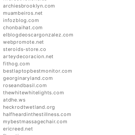
archiesbrooklyn.com
muambeiros.net
infozblog.com
chonbaihat.com
elblogdeoscargonzalez.com
webpromote.net
steroids-store.co
arteydecoracion.net
fithog.com
bestlaptopbestmonitor.com
georginaryland.com
roseandbasil.com
thewhitewhitelights.com
atdhe.ws
heckrodtwetland.org
halfheardinthestillness.com
mybestmassagechair.com
ericreed.net