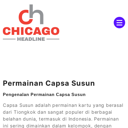
Skip
to
content
Gunakan LinkAja untuk deposit dan mainkan slot
Slot Gacor di Situs Judi
gacor dengan fitur terbaik di situs judi terpercaya.
dengan Fitur Deposit
Pulsa LinkAja
Permainan Capsa Susun
Pengenalan Permainan Capsa Susun
Capsa Susun adalah permainan kartu yang berasal
dari Tiongkok dan sangat populer di berbagai
belahan dunia, termasuk di Indonesia. Permainan
ini sering dimainkan dalam kelompok, dengan