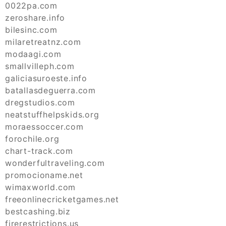
0022pa.com
zeroshare.info
bilesinc.com
milaretreatnz.com
modaagi.com
smallvilleph.com
galiciasuroeste.info
batallasdeguerra.com
dregstudios.com
neatstuffhelpskids.org
moraessoccer.com
forochile.org
chart-track.com
wonderfultraveling.com
promocioname.net
wimaxworld.com
freeonlinecricketgames.net
bestcashing.biz
firerestrictions.us