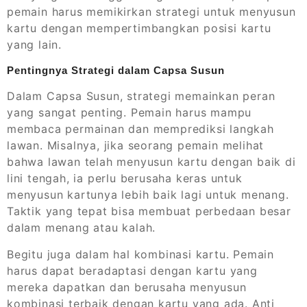
pemain harus memikirkan strategi untuk menyusun
kartu dengan mempertimbangkan posisi kartu
yang lain.
Pentingnya Strategi dalam Capsa Susun
Dalam Capsa Susun, strategi memainkan peran
yang sangat penting. Pemain harus mampu
membaca permainan dan memprediksi langkah
lawan. Misalnya, jika seorang pemain melihat
bahwa lawan telah menyusun kartu dengan baik di
lini tengah, ia perlu berusaha keras untuk
menyusun kartunya lebih baik lagi untuk menang.
Taktik yang tepat bisa membuat perbedaan besar
dalam menang atau kalah.
Begitu juga dalam hal kombinasi kartu. Pemain
harus dapat beradaptasi dengan kartu yang
mereka dapatkan dan berusaha menyusun
kombinasi terbaik dengan kartu yang ada. Anti