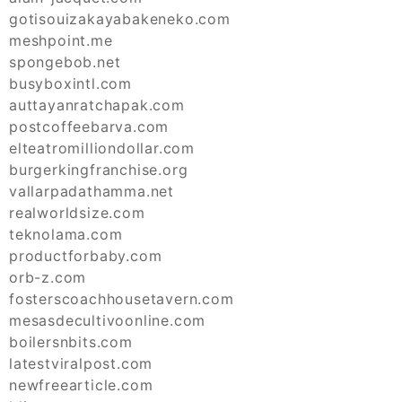
gotisouizakayabakeneko.com
meshpoint.me
spongebob.net
busyboxintl.com
auttayanratchapak.com
postcoffeebarva.com
elteatromilliondollar.com
burgerkingfranchise.org
vallarpadathamma.net
realworldsize.com
teknolama.com
productforbaby.com
orb-z.com
fosterscoachhousetavern.com
mesasdecultivoonline.com
boilersnbits.com
latestviralpost.com
newfreearticle.com