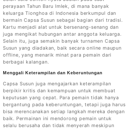
perayaan Tahun Baru Imlek, di mana banyak
keluarga Tionghoa di Indonesia berkumpul dan
bermain Capsa Susun sebagai bagian dari tradisi.
Kartu menjadi alat untuk bersenang-senang dan
juga mengikat hubungan antar anggota keluarga.
Selain itu, juga semakin banyak turnamen Capsa
Susun yang diadakan, baik secara online maupun
offline, yang menarik minat para pemain dari
berbagai kalangan.
Menggali Keterampilan dan Keberuntungan
Capsa Susun juga mengajarkan keterampilan
berpikir kritis dan kemampuan untuk membuat
keputusan yang cepat. Para pemain tidak hanya
bergantung pada keberuntungan, tetapi juga harus
bisa merencanakan setiap langkah mereka dengan
baik. Permainan ini mendorong pemain untuk
selalu berusaha dan tidak menyerah meskipun