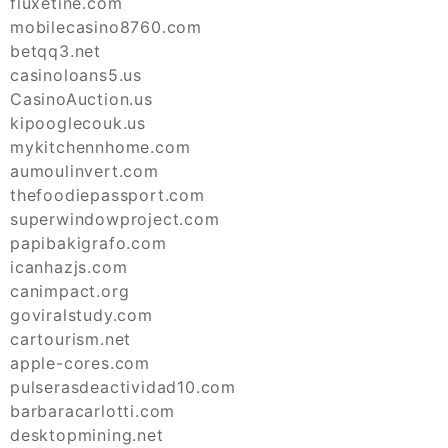
fluxetine.com
mobilecasino8760.com
betqq3.net
casinoloans5.us
CasinoAuction.us
kipooglecouk.us
mykitchennhome.com
aumoulinvert.com
thefoodiepassport.com
superwindowproject.com
papibakigrafo.com
icanhazjs.com
canimpact.org
goviralstudy.com
cartourism.net
apple-cores.com
pulserasdeactividad10.com
barbaracarlotti.com
desktopmining.net