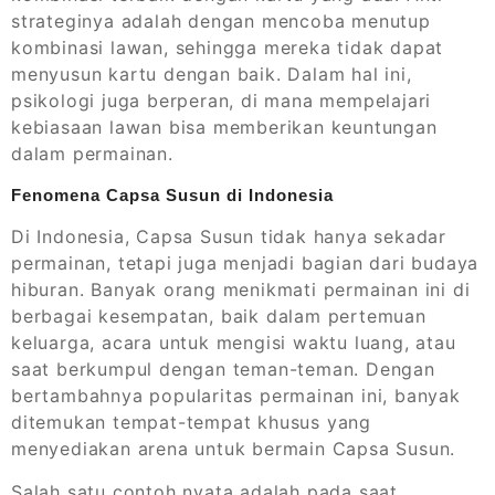
strateginya adalah dengan mencoba menutup
kombinasi lawan, sehingga mereka tidak dapat
menyusun kartu dengan baik. Dalam hal ini,
psikologi juga berperan, di mana mempelajari
kebiasaan lawan bisa memberikan keuntungan
dalam permainan.
Fenomena Capsa Susun di Indonesia
Di Indonesia, Capsa Susun tidak hanya sekadar
permainan, tetapi juga menjadi bagian dari budaya
hiburan. Banyak orang menikmati permainan ini di
berbagai kesempatan, baik dalam pertemuan
keluarga, acara untuk mengisi waktu luang, atau
saat berkumpul dengan teman-teman. Dengan
bertambahnya popularitas permainan ini, banyak
ditemukan tempat-tempat khusus yang
menyediakan arena untuk bermain Capsa Susun.
Salah satu contoh nyata adalah pada saat