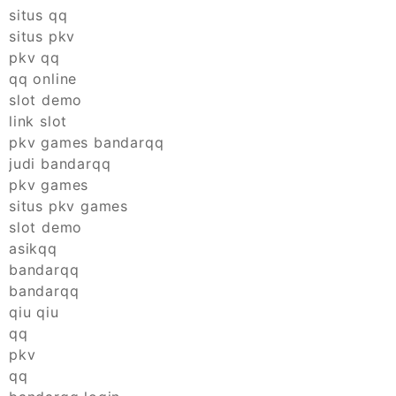
situs qq
situs pkv
pkv qq
qq online
slot demo
link slot
pkv games bandarqq
judi bandarqq
pkv games
situs pkv games
slot demo
asikqq
bandarqq
bandarqq
qiu qiu
qq
pkv
qq