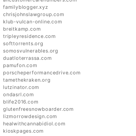
familyblogger.xyz
chrisjohnslawgroup.com
klub-vulcan-online.com
breitkamp.com
tripleyresidence.com
softtorrents.org
somosvulnerables.org
duatloterrassa.com
pamufon.com
porscheperformancedrive.com
tamethekraken.org
lutzinator.com
ondasrl.com
blife2016.com
glutenfreesnowboarder.com
lizmorrowdesign.com
healwithcannabidiol.com
kioskpages.com