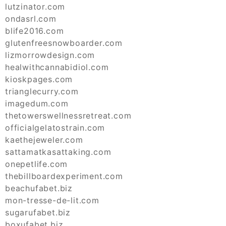
lutzinator.com
ondasrl.com
blife2016.com
glutenfreesnowboarder.com
lizmorrowdesign.com
healwithcannabidiol.com
kioskpages.com
trianglecurry.com
imagedum.com
thetowerswellnessretreat.com
officialgelatostrain.com
kaethejeweler.com
sattamatkasattaking.com
onepetlife.com
thebillboardexperiment.com
beachufabet.biz
mon-tresse-de-lit.com
sugarufabet.biz
boxufabet.biz