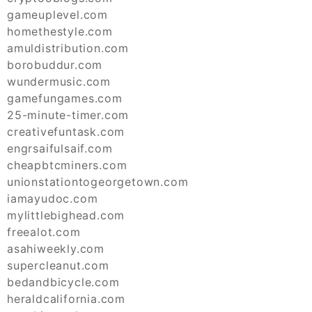
gameuplevel.com
homethestyle.com
amuldistribution.com
borobuddur.com
wundermusic.com
gamefungames.com
25-minute-timer.com
creativefuntask.com
engrsaifulsaif.com
cheapbtcminers.com
unionstationtogeorgetown.com
iamayudoc.com
mylittlebighead.com
freealot.com
asahiweekly.com
supercleanut.com
bedandbicycle.com
heraldcalifornia.com