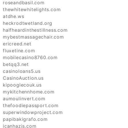
roseandbasil.com
thewhitewhitelights.com
atdhe.ws
heckrodtwetland.org
halfheardinthestillness.com
mybestmassagechair.com
ericreed.net
fluxetine.com
mobilecasino8760.com
betqq3.net
casinoloans5.us
CasinoAuction.us
kipooglecouk.us
mykitchennhome.com
aumoulinvert.com
thefoodiepassport.com
superwindowproject.com
papibakigrafo.com
icanhazjs.com