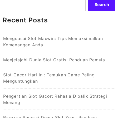
Search
Recent Posts
Menguasai Slot Maxwin: Tips Memaksimalkan
Kemenangan Anda
Menjelajahi Dunia Slot Gratis: Panduan Pemula
Slot Gacor Hari Ini: Temukan Game Paling
Menguntungkan
Pengertian Slot Gacor: Rahasia Dibalik Strategi
Menang
Rasakan Sensasi Demo Slot Zeus: Panduan