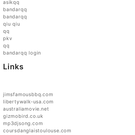
asikqq
bandarqq
bandarqq
qiu qiu
qq
pkv
qq
bandarqq login
Links
jimsfamousbbq.com
libertywalk-usa.com
australiamovie.net
gizmobird.co.uk
mp3djsong.com
coursdanglaistoulouse.com