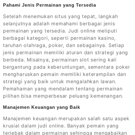
Pahami Jenis Permainan yang Tersedia
Setelah menemukan situs yang tepat, langkah
selanjutnya adalah memahami berbagai jenis
permainan yang tersedia. Judi online meliputi
berbagai kategori, seperti permainan kasino,
taruhan olahraga, poker, dan sebagainya. Setiap
jenis permainan memiliki aturan dan strategi yang
berbeda. Misalnya, permainan slot sering kali
bergantung pada keberuntungan, sementara poker
mengharuskan pemain memiliki keterampilan dan
strategi yang baik untuk mengalahkan lawan.
Pemahaman yang mendalam tentang permainan
pilihan bisa memperbesar peluang kemenangan.
Manajemen Keuangan yang Baik
Manajemen keuangan merupakan salah satu aspek
krusial dalam judi online. Banyak pemain yang
terjebak dalam permainan sehingga mengabaikan