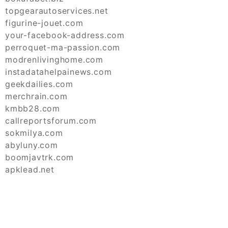
topgearautoservices.net
figurine-jouet.com
your-facebook-address.com
perroquet-ma-passion.com
modrenlivinghome.com
instadatahelpainews.com
geekdailies.com
merchrain.com
kmbb28.com
callreportsforum.com
sokmilya.com
abyluny.com
boomjavtrk.com
apklead.net