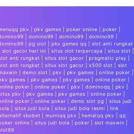
menuqq pkv
|
pkv games
|
poker online
|
poker
|
domino99
|
domino99
|
domino99
|
domino99
|
domino99
|
pg slot
|
pkv games qq
|
slot anti rungkat
|
slot gacor hari ini
|
situs slot terpercaya
|
situs slot
slot anti rungkat
|
situs slot gacor
|
pragmatic play
|
slot anti rungkat
|
situs slot gacor
|
x500 slot
|
slot
maxwin
|
demo slot
|
pkv
|
pkv games
|
online poker
|
pkv games
|
pkv games
|
pkv games
|
online poker
|
online poker
|
online poker
|
pkv
|
dominoqq
|
pkv
|
situs pkv
|
pkv games
|
pkv games
|
online poker
|
online poker
|
online poker
|
demo slot pg
|
situs judi
bola
|
situs judi bola
|
situs judi bola resmi
|
link
alternatif sbobet
|
murniqq pkv
|
hematqq pkv
|
qq
poker online
|
situs judi bola
|
poker
|
slot maxwin
|
slot99