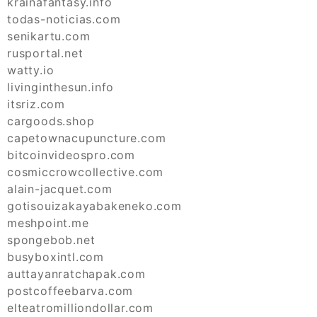
krainafantasy.info
todas-noticias.com
senikartu.com
rusportal.net
watty.io
livinginthesun.info
itsriz.com
cargoods.shop
capetownacupuncture.com
bitcoinvideospro.com
cosmiccrowcollective.com
alain-jacquet.com
gotisouizakayabakeneko.com
meshpoint.me
spongebob.net
busyboxintl.com
auttayanratchapak.com
postcoffeebarva.com
elteatromilliondollar.com