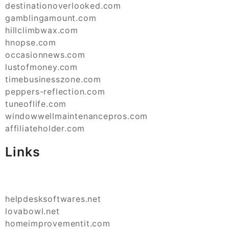
destinationoverlooked.com
gamblingamount.com
hillclimbwax.com
hnopse.com
occasionnews.com
lustofmoney.com
timebusinesszone.com
peppers-reflection.com
tuneoflife.com
windowwellmaintenancepros.com
affiliateholder.com
Links
helpdesksoftwares.net
lovabowl.net
homeimprovementit.com