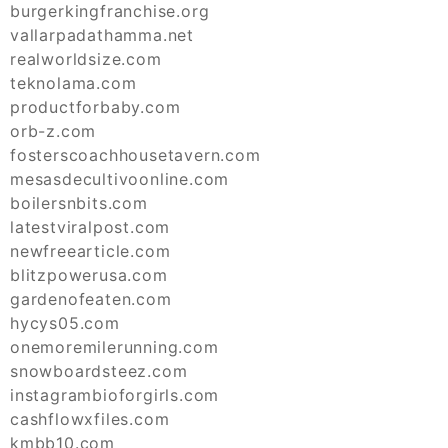
burgerkingfranchise.org
vallarpadathamma.net
realworldsize.com
teknolama.com
productforbaby.com
orb-z.com
fosterscoachhousetavern.com
mesasdecultivoonline.com
boilersnbits.com
latestviralpost.com
newfreearticle.com
blitzpowerusa.com
gardenofeaten.com
hycys05.com
onemoremilerunning.com
snowboardsteez.com
instagrambioforgirls.com
cashflowxfiles.com
kmbb10.com