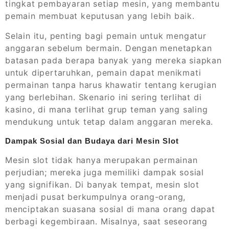
tingkat pembayaran setiap mesin, yang membantu
pemain membuat keputusan yang lebih baik.
Selain itu, penting bagi pemain untuk mengatur
anggaran sebelum bermain. Dengan menetapkan
batasan pada berapa banyak yang mereka siapkan
untuk dipertaruhkan, pemain dapat menikmati
permainan tanpa harus khawatir tentang kerugian
yang berlebihan. Skenario ini sering terlihat di
kasino, di mana terlihat grup teman yang saling
mendukung untuk tetap dalam anggaran mereka.
Dampak Sosial dan Budaya dari Mesin Slot
Mesin slot tidak hanya merupakan permainan
perjudian; mereka juga memiliki dampak sosial
yang signifikan. Di banyak tempat, mesin slot
menjadi pusat berkumpulnya orang-orang,
menciptakan suasana sosial di mana orang dapat
berbagi kegembiraan. Misalnya, saat seseorang