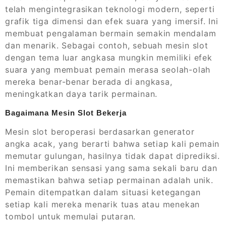
telah mengintegrasikan teknologi modern, seperti
grafik tiga dimensi dan efek suara yang imersif. Ini
membuat pengalaman bermain semakin mendalam
dan menarik. Sebagai contoh, sebuah mesin slot
dengan tema luar angkasa mungkin memiliki efek
suara yang membuat pemain merasa seolah-olah
mereka benar-benar berada di angkasa,
meningkatkan daya tarik permainan.
Bagaimana Mesin Slot Bekerja
Mesin slot beroperasi berdasarkan generator
angka acak, yang berarti bahwa setiap kali pemain
memutar gulungan, hasilnya tidak dapat diprediksi.
Ini memberikan sensasi yang sama sekali baru dan
memastikan bahwa setiap permainan adalah unik.
Pemain ditempatkan dalam situasi ketegangan
setiap kali mereka menarik tuas atau menekan
tombol untuk memulai putaran.