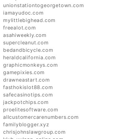
unionstationtogeorgetown.com
iamayudoc.com
mylittlebighead.com
freealot.com
asahiweekly.com
supercleanut.com
bedandbicycle.com
heraldcalifornia.com
graphicmonkeys.com
gamepixies.com
drawneastart.com
fasthokislot88.com
safecasinotips.com
jackpotchips.com
proelitesoftware.com
allcustomercarenumbers.com
familyblogger.xyz
chrisjohnslawgroup.com