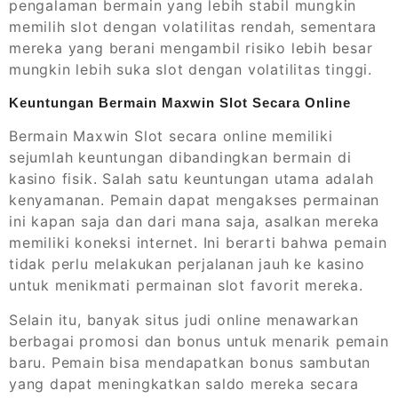
pengalaman bermain yang lebih stabil mungkin
memilih slot dengan volatilitas rendah, sementara
mereka yang berani mengambil risiko lebih besar
mungkin lebih suka slot dengan volatilitas tinggi.
Keuntungan Bermain Maxwin Slot Secara Online
Bermain Maxwin Slot secara online memiliki
sejumlah keuntungan dibandingkan bermain di
kasino fisik. Salah satu keuntungan utama adalah
kenyamanan. Pemain dapat mengakses permainan
ini kapan saja dan dari mana saja, asalkan mereka
memiliki koneksi internet. Ini berarti bahwa pemain
tidak perlu melakukan perjalanan jauh ke kasino
untuk menikmati permainan slot favorit mereka.
Selain itu, banyak situs judi online menawarkan
berbagai promosi dan bonus untuk menarik pemain
baru. Pemain bisa mendapatkan bonus sambutan
yang dapat meningkatkan saldo mereka secara