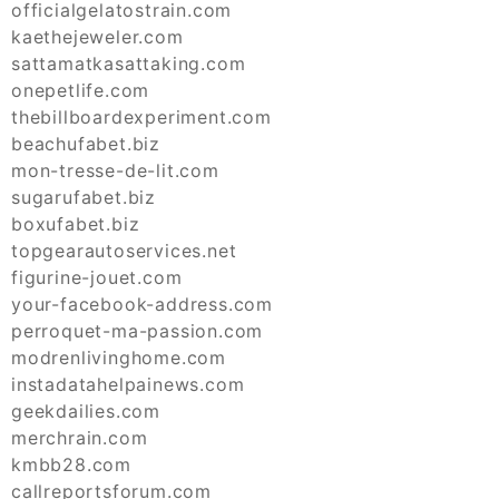
officialgelatostrain.com
kaethejeweler.com
sattamatkasattaking.com
onepetlife.com
thebillboardexperiment.com
beachufabet.biz
mon-tresse-de-lit.com
sugarufabet.biz
boxufabet.biz
topgearautoservices.net
figurine-jouet.com
your-facebook-address.com
perroquet-ma-passion.com
modrenlivinghome.com
instadatahelpainews.com
geekdailies.com
merchrain.com
kmbb28.com
callreportsforum.com