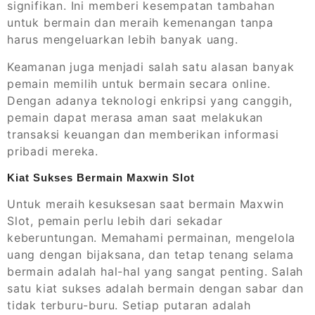
signifikan. Ini memberi kesempatan tambahan
untuk bermain dan meraih kemenangan tanpa
harus mengeluarkan lebih banyak uang.
Keamanan juga menjadi salah satu alasan banyak
pemain memilih untuk bermain secara online.
Dengan adanya teknologi enkripsi yang canggih,
pemain dapat merasa aman saat melakukan
transaksi keuangan dan memberikan informasi
pribadi mereka.
Kiat Sukses Bermain Maxwin Slot
Untuk meraih kesuksesan saat bermain Maxwin
Slot, pemain perlu lebih dari sekadar
keberuntungan. Memahami permainan, mengelola
uang dengan bijaksana, dan tetap tenang selama
bermain adalah hal-hal yang sangat penting. Salah
satu kiat sukses adalah bermain dengan sabar dan
tidak terburu-buru. Setiap putaran adalah