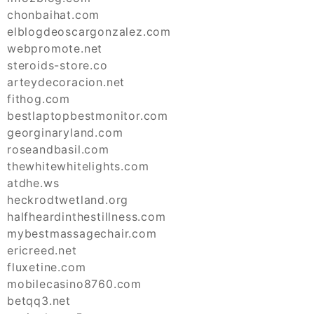
chonbaihat.com
elblogdeoscargonzalez.com
webpromote.net
steroids-store.co
arteydecoracion.net
fithog.com
bestlaptopbestmonitor.com
georginaryland.com
roseandbasil.com
thewhitewhitelights.com
atdhe.ws
heckrodtwetland.org
halfheardinthestillness.com
mybestmassagechair.com
ericreed.net
fluxetine.com
mobilecasino8760.com
betqq3.net