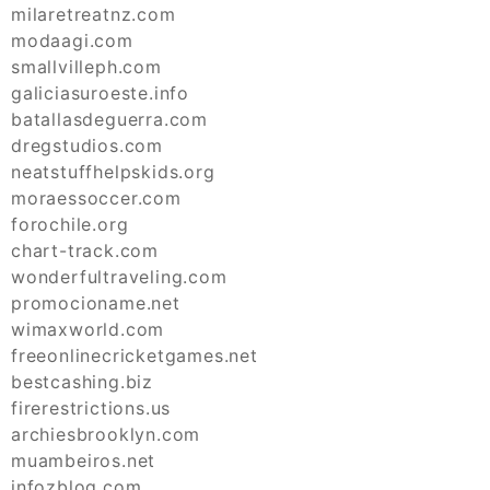
milaretreatnz.com
modaagi.com
smallvilleph.com
galiciasuroeste.info
batallasdeguerra.com
dregstudios.com
neatstuffhelpskids.org
moraessoccer.com
forochile.org
chart-track.com
wonderfultraveling.com
promocioname.net
wimaxworld.com
freeonlinecricketgames.net
bestcashing.biz
firerestrictions.us
archiesbrooklyn.com
muambeiros.net
infozblog.com