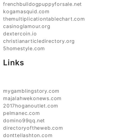
frenchbulldogpuppyforsale.net
kogamasquid.com
themultiplicationtablechart.com
casinoglamour.org
dextercoin.io
christianarticledirectory.org
5homestyle.com
Links
mygamblingstory.com
majalahwekonews.com
2017hoganoutlet.com
pelmanec.com
domino99qq.net
directoryoftheweb.com
donttellashton.com