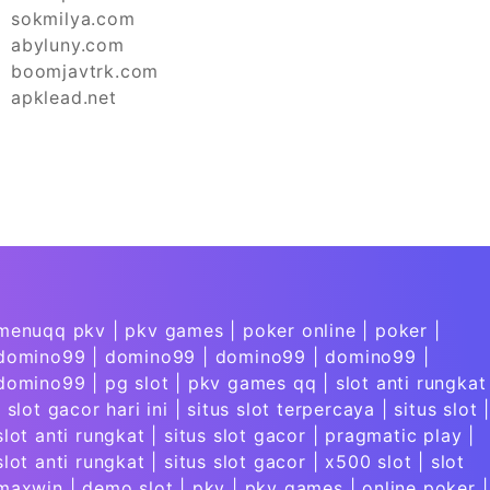
sokmilya.com
abyluny.com
boomjavtrk.com
apklead.net
menuqq pkv
|
pkv games
|
poker online
|
poker
|
domino99
|
domino99
|
domino99
|
domino99
|
domino99
|
pg slot
|
pkv games qq
|
slot anti rungkat
|
slot gacor hari ini
|
situs slot terpercaya
|
situs slot
slot anti rungkat
|
situs slot gacor
|
pragmatic play
|
slot anti rungkat
|
situs slot gacor
|
x500 slot
|
slot
maxwin
|
demo slot
|
pkv
|
pkv games
|
online poker
|