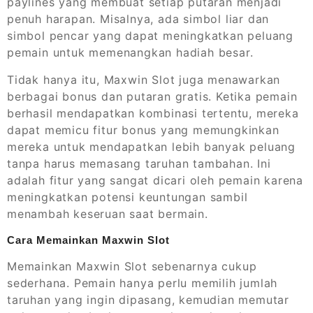
paylines yang membuat setiap putaran menjadi
penuh harapan. Misalnya, ada simbol liar dan
simbol pencar yang dapat meningkatkan peluang
pemain untuk memenangkan hadiah besar.
Tidak hanya itu, Maxwin Slot juga menawarkan
berbagai bonus dan putaran gratis. Ketika pemain
berhasil mendapatkan kombinasi tertentu, mereka
dapat memicu fitur bonus yang memungkinkan
mereka untuk mendapatkan lebih banyak peluang
tanpa harus memasang taruhan tambahan. Ini
adalah fitur yang sangat dicari oleh pemain karena
meningkatkan potensi keuntungan sambil
menambah keseruan saat bermain.
Cara Memainkan Maxwin Slot
Memainkan Maxwin Slot sebenarnya cukup
sederhana. Pemain hanya perlu memilih jumlah
taruhan yang ingin dipasang, kemudian memutar