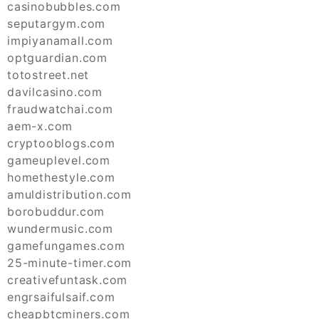
casinobubbles.com
seputargym.com
impiyanamall.com
optguardian.com
totostreet.net
davilcasino.com
fraudwatchai.com
aem-x.com
cryptooblogs.com
gameuplevel.com
homethestyle.com
amuldistribution.com
borobuddur.com
wundermusic.com
gamefungames.com
25-minute-timer.com
creativefuntask.com
engrsaifulsaif.com
cheapbtcminers.com