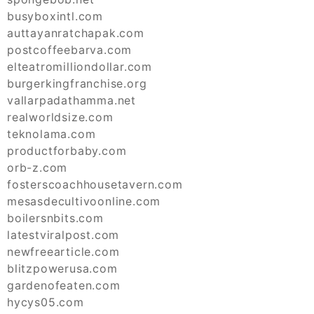
busyboxintl.com
auttayanratchapak.com
postcoffeebarva.com
elteatromilliondollar.com
burgerkingfranchise.org
vallarpadathamma.net
realworldsize.com
teknolama.com
productforbaby.com
orb-z.com
fosterscoachhousetavern.com
mesasdecultivoonline.com
boilersnbits.com
latestviralpost.com
newfreearticle.com
blitzpowerusa.com
gardenofeaten.com
hycys05.com