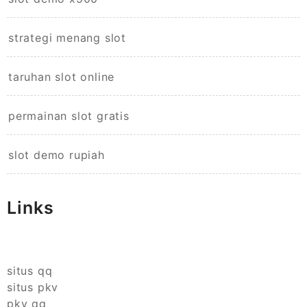
strategi menang slot
taruhan slot online
permainan slot gratis
slot demo rupiah
Links
situs qq
situs pkv
pkv qq