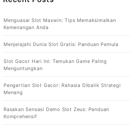
Menguasai Slot Maxwin: Tips Memaksimalkan
Kemenangan Anda
Menjelajahi Dunia Slot Gratis: Panduan Pemula
Slot Gacor Hari Ini: Temukan Game Paling
Menguntungkan
Pengertian Slot Gacor: Rahasia Dibalik Strategi
Menang
Rasakan Sensasi Demo Slot Zeus: Panduan
Komprehensif