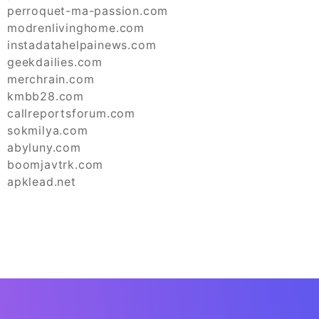
perroquet-ma-passion.com
modrenlivinghome.com
instadatahelpainews.com
geekdailies.com
merchrain.com
kmbb28.com
callreportsforum.com
sokmilya.com
abyluny.com
boomjavtrk.com
apklead.net