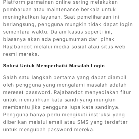
Platform permainan online sering melakukan
pembaruan atau maintenance berkala untuk
meningkatkan layanan. Saat pemeliharaan ini
berlangsung, pengguna mungkin tidak dapat login
sementara waktu. Dalam kasus seperti ini,
biasanya akan ada pengumuman dari pihak
Rajabandot melalui media sosial atau situs web
resmi mereka.
Solusi Untuk Memperbaiki Masalah Login
Salah satu langkah pertama yang dapat diambil
oleh pengguna yang mengalami masalah adalah
mereset password. Rajabandot menyediakan fitur
untuk memulihkan kata sandi yang mungkin
membantu jika pengguna lupa kata sandinya.
Pengguna hanya perlu mengikuti instruksi yang
diberikan melalui email atau SMS yang terdaftar
untuk mengubah password mereka.