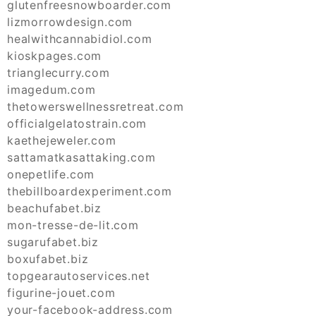
glutenfreesnowboarder.com
lizmorrowdesign.com
healwithcannabidiol.com
kioskpages.com
trianglecurry.com
imagedum.com
thetowerswellnessretreat.com
officialgelatostrain.com
kaethejeweler.com
sattamatkasattaking.com
onepetlife.com
thebillboardexperiment.com
beachufabet.biz
mon-tresse-de-lit.com
sugarufabet.biz
boxufabet.biz
topgearautoservices.net
figurine-jouet.com
your-facebook-address.com