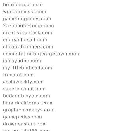
borobuddur.com
wundermusic.com
gamefungames.com
25-minute-timer.com
creativefuntask.com
engrsaifulsaif.com
cheapbtcminers.com
unionstationtogeorgetown.com
iamayudoc.com
mylittlebighead.com
freealot.com
asahiweekly.com
supercleanut.com
bedandbicycle.com
heraldcalifornia.com
graphicmonkeys.com
gamepixies.com
drawneastart.com
fasthokislot88.com