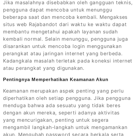
Jika masalahnya disebabkan oleh gangguan teknis,
pengguna dapat mencoba untuk menunggu
beberapa saat dan mencoba kembali. Mengakses
situs web Rajabandot dari waktu ke waktu dapat
membantu mengetahui apakah layanan sudah
kembali normal. Selain menunggu, pengguna juga
disarankan untuk mencoba login menggunakan
perangkat atau jaringan internet yang berbeda.
Kadangkala masalah terletak pada koneksi internet
atau perangkat yang digunakan.
Pentingnya Memperhatikan Keamanan Akun
Keamanan merupakan aspek penting yang perlu
diperhatikan oleh setiap pengguna. Jika pengguna
menduga bahwa ada sesuatu yang tidak beres
dengan akun mereka, seperti adanya aktivitas
yang mencurigakan, penting untuk segera
mengambil langkah-langkah untuk mengamankan
akun. Mengubah password secara berkala serta