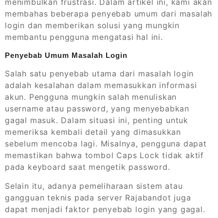
menimbulkan frustrasi. Dalam artikel ini, kami akan
membahas beberapa penyebab umum dari masalah
login dan memberikan solusi yang mungkin
membantu pengguna mengatasi hal ini.
Penyebab Umum Masalah Login
Salah satu penyebab utama dari masalah login
adalah kesalahan dalam memasukkan informasi
akun. Pengguna mungkin salah menuliskan
username atau password, yang menyebabkan
gagal masuk. Dalam situasi ini, penting untuk
memeriksa kembali detail yang dimasukkan
sebelum mencoba lagi. Misalnya, pengguna dapat
memastikan bahwa tombol Caps Lock tidak aktif
pada keyboard saat mengetik password.
Selain itu, adanya pemeliharaan sistem atau
gangguan teknis pada server Rajabandot juga
dapat menjadi faktor penyebab login yang gagal.