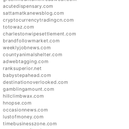
acutedispensary.com
sattamatkanewsblog.com
cryptocurrencytradingcn.com
totowaz.com
charlestonwipesettlement.com
brandfollowmarket.com
weeklyjobnews.com
countyanimalshelter.com
adwebtagging.com
ranksuperior.net
babystepahead.com
destinationoverlooked.com
gamblingamount.com
hillclimbwax.com
hnopse.com
occasionnews.com
lustofmoney.com
timebusinesszone.com