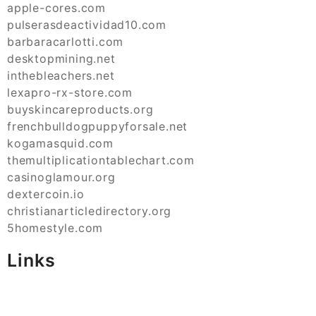
apple-cores.com
pulserasdeactividad10.com
barbaracarlotti.com
desktopmining.net
inthebleachers.net
lexapro-rx-store.com
buyskincareproducts.org
frenchbulldogpuppyforsale.net
kogamasquid.com
themultiplicationtablechart.com
casinoglamour.org
dextercoin.io
christianarticledirectory.org
5homestyle.com
Links