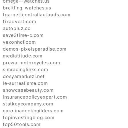
omega--watches.us
breitling-watches.us
tgarnettcentrallautoads.com
fixadvert.com
autopluz.co
save3time-c.com
vexonhcf.com
demos-pixelsparadise.com
mediatitude.com
prewarmotorcycles.com
simracinglinks.com
dosyamerkezi.net
le-surrealisme.com
showcasebeauty.com
insurancepolicyexpert.com
statkeycompany.com
carolinadeckbuilders.com
topinvestingblog.com
top50tools.com