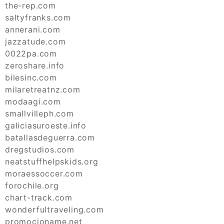
the-rep.com
saltyfranks.com
annerani.com
jazzatude.com
0022pa.com
zeroshare.info
bilesinc.com
milaretreatnz.com
modaagi.com
smallvilleph.com
galiciasuroeste.info
batallasdeguerra.com
dregstudios.com
neatstuffhelpskids.org
moraessoccer.com
forochile.org
chart-track.com
wonderfultraveling.com
promocioname.net