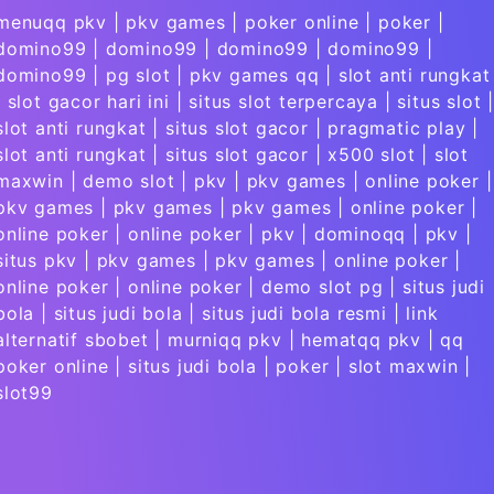
menuqq pkv
|
pkv games
|
poker online
|
poker
|
domino99
|
domino99
|
domino99
|
domino99
|
domino99
|
pg slot
|
pkv games qq
|
slot anti rungkat
|
slot gacor hari ini
|
situs slot terpercaya
|
situs slot
slot anti rungkat
|
situs slot gacor
|
pragmatic play
|
slot anti rungkat
|
situs slot gacor
|
x500 slot
|
slot
maxwin
|
demo slot
|
pkv
|
pkv games
|
online poker
|
pkv games
|
pkv games
|
pkv games
|
online poker
|
online poker
|
online poker
|
pkv
|
dominoqq
|
pkv
|
situs pkv
|
pkv games
|
pkv games
|
online poker
|
online poker
|
online poker
|
demo slot pg
|
situs judi
bola
|
situs judi bola
|
situs judi bola resmi
|
link
alternatif sbobet
|
murniqq pkv
|
hematqq pkv
|
qq
poker online
|
situs judi bola
|
poker
|
slot maxwin
|
slot99