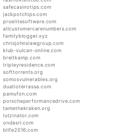
safecasinotips.com
jackpotchips.com
proelitesoftware.com
allcustomercarenumbers.com
familyblogger.xyz
chrisjohnslawgroup.com
klub-vulcan-online.com
breitkamp.com
tripleyresidence.com
softtorrents.org
somosvulnerables.org
duatloterrassa.com
pamufon.com
porscheperformancedrive.com
tamethekraken.org
lutzinator.com
ondasrl.com
blife2016.com