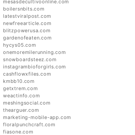
mesasdecultivoonline.com
boilersnbits.com
latestviralpost.com
newfreearticle.com
blitzpowerusa.com
gardenofeaten.com
hycys05.com
onemoremilerunning.com
snowboardsteez.com
instagrambioforgirls.com
cashflowxfiles.com
kmbb10.com
getxtrem.com
weactinfo.com
meshingsocial.com
thearguer.com
marketing-mobile-app.com
floralpunchcraft.com
fiasone.com