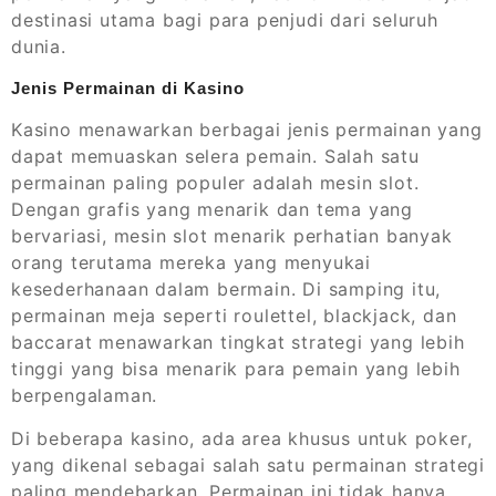
destinasi utama bagi para penjudi dari seluruh
dunia.
Jenis Permainan di Kasino
Kasino menawarkan berbagai jenis permainan yang
dapat memuaskan selera pemain. Salah satu
permainan paling populer adalah mesin slot.
Dengan grafis yang menarik dan tema yang
bervariasi, mesin slot menarik perhatian banyak
orang terutama mereka yang menyukai
kesederhanaan dalam bermain. Di samping itu,
permainan meja seperti roulettel, blackjack, dan
baccarat menawarkan tingkat strategi yang lebih
tinggi yang bisa menarik para pemain yang lebih
berpengalaman.
Di beberapa kasino, ada area khusus untuk poker,
yang dikenal sebagai salah satu permainan strategi
paling mendebarkan. Permainan ini tidak hanya