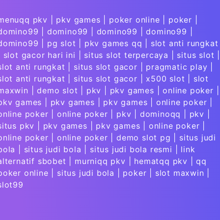
menuqq pkv
|
pkv games
|
poker online
|
poker
|
domino99
|
domino99
|
domino99
|
domino99
|
domino99
|
pg slot
|
pkv games qq
|
slot anti rungkat
|
slot gacor hari ini
|
situs slot terpercaya
|
situs slot
slot anti rungkat
|
situs slot gacor
|
pragmatic play
|
slot anti rungkat
|
situs slot gacor
|
x500 slot
|
slot
maxwin
|
demo slot
|
pkv
|
pkv games
|
online poker
|
pkv games
|
pkv games
|
pkv games
|
online poker
|
online poker
|
online poker
|
pkv
|
dominoqq
|
pkv
|
situs pkv
|
pkv games
|
pkv games
|
online poker
|
online poker
|
online poker
|
demo slot pg
|
situs judi
bola
|
situs judi bola
|
situs judi bola resmi
|
link
alternatif sbobet
|
murniqq pkv
|
hematqq pkv
|
qq
poker online
|
situs judi bola
|
poker
|
slot maxwin
|
slot99