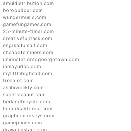
amuldistribution.com
borobuddur.com
wundermusic.com
gamefungames.com
25-minute-timer.com
creativefuntask.com
engrsaifulsaif.com
cheapbtcminers.com
unionstationtogeorgetown.com
iamayudoc.com
mylittlebighead.com
freealot.com
asahiweekly.com
supercleanut.com
bedandbicycle.com
heraldcalifornia.com
graphicmonkeys.com
gamepixies.com
drawneastart.com