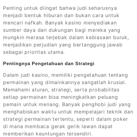
Penting untuk diingat bahwa judi seharusnya
menjadi bentuk hiburan dan bukan cara untuk
mencari nafkah. Banyak kasino menyediakan
sumber daya dan dukungan bagi mereka yang
mungkin merasa terjebak dalam kebiasaan buruk,
menjadikan perjudian yang bertanggung jawab
sebagai prioritas utama.
Pentingnya Pengetahuan dan Strategi
Dalam judi kasino, memiliki pengetahuan tentang
permainan yang dimainkannya sangatlah krusial.
Memahami aturan, strategi, serta probabilitas
setiap permainan bisa meningkatkan peluang
pemain untuk menang. Banyak penghobi judi yang
menghabiskan waktu untuk mempelajari teknik dan
strategi permainan tertentu, seperti dalam poker
di mana membaca gerak gerik lawan dapat
memberikan keuntungan tersendiri.