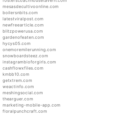
fosterscoachhousetavern.com
mesasdecultivoonline.com
boilersnbits.com
latestviralpost.com
newfreearticle.com
blitzpowerusa.com
gardenofeaten.com
hycys05.com
onemoremilerunning.com
snowboardsteez.com
instagrambioforgirls.com
cashflowxfiles.com
kmbb10.com
getxtrem.com
weactinfo.com
meshingsocial.com
thearguer.com
marketing-mobile-app.com
floralpunchcraft.com