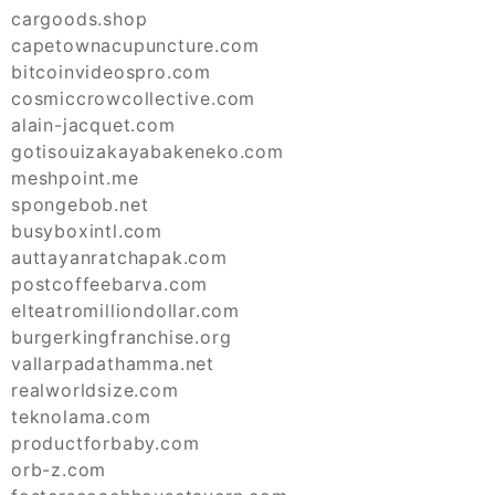
cargoods.shop
capetownacupuncture.com
bitcoinvideospro.com
cosmiccrowcollective.com
alain-jacquet.com
gotisouizakayabakeneko.com
meshpoint.me
spongebob.net
busyboxintl.com
auttayanratchapak.com
postcoffeebarva.com
elteatromilliondollar.com
burgerkingfranchise.org
vallarpadathamma.net
realworldsize.com
teknolama.com
productforbaby.com
orb-z.com