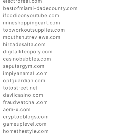
electroreal.com
bestofmiami-dadecounty.com
ifoodieonyoutube.com
mineshoppingcart.com
topworkoutsupplies.com
mouthshutreviews.com
hirzadesalta.com
digitallifeopoly.com
casinobubbles.com
seputargym.com
impiyanamall.com
optguardian.com
totostreet.net
davilcasino.com
fraudwatchai.com
aem-x.com
cryptooblogs.com
gameuplevel.com
homethestyle.com