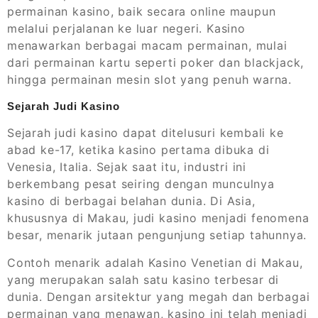
permainan kasino, baik secara online maupun
melalui perjalanan ke luar negeri. Kasino
menawarkan berbagai macam permainan, mulai
dari permainan kartu seperti poker dan blackjack,
hingga permainan mesin slot yang penuh warna.
Sejarah Judi Kasino
Sejarah judi kasino dapat ditelusuri kembali ke
abad ke-17, ketika kasino pertama dibuka di
Venesia, Italia. Sejak saat itu, industri ini
berkembang pesat seiring dengan munculnya
kasino di berbagai belahan dunia. Di Asia,
khususnya di Makau, judi kasino menjadi fenomena
besar, menarik jutaan pengunjung setiap tahunnya.
Contoh menarik adalah Kasino Venetian di Makau,
yang merupakan salah satu kasino terbesar di
dunia. Dengan arsitektur yang megah dan berbagai
permainan yang menawan, kasino ini telah menjadi