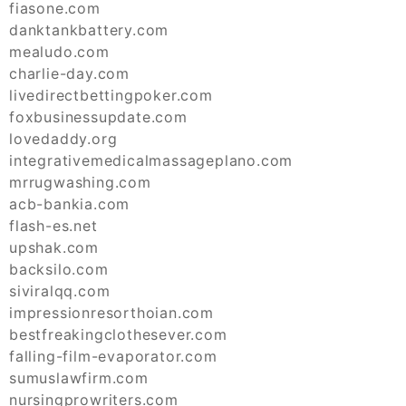
fiasone.com
danktankbattery.com
mealudo.com
charlie-day.com
livedirectbettingpoker.com
foxbusinessupdate.com
lovedaddy.org
integrativemedicalmassageplano.com
mrrugwashing.com
acb-bankia.com
flash-es.net
upshak.com
backsilo.com
siviralqq.com
impressionresorthoian.com
bestfreakingclothesever.com
falling-film-evaporator.com
sumuslawfirm.com
nursingprowriters.com