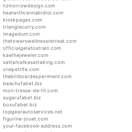
lizmorrowdesign.com
healwithcannabidiol.com
kioskpages.com
trianglecurry.com
imagedum.com
thetowerswellnessretreat.com
officialgelatostrain.com
kaethejeweler.com
sattamatkasattaking.com
onepetlife.com
thebillboardexperiment.com
beachufabet.biz
mon-tresse-de-lit.com
sugarufabet.biz
boxufabet.biz
topgearautoservices.net
figurine-jouet.com
your-facebook-address.com