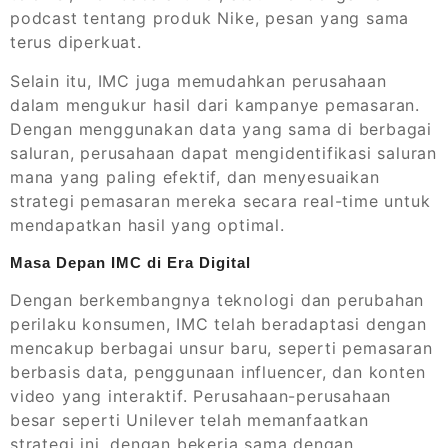
podcast tentang produk Nike, pesan yang sama
terus diperkuat.
Selain itu, IMC juga memudahkan perusahaan
dalam mengukur hasil dari kampanye pemasaran.
Dengan menggunakan data yang sama di berbagai
saluran, perusahaan dapat mengidentifikasi saluran
mana yang paling efektif, dan menyesuaikan
strategi pemasaran mereka secara real-time untuk
mendapatkan hasil yang optimal.
Masa Depan IMC di Era Digital
Dengan berkembangnya teknologi dan perubahan
perilaku konsumen, IMC telah beradaptasi dengan
mencakup berbagai unsur baru, seperti pemasaran
berbasis data, penggunaan influencer, dan konten
video yang interaktif. Perusahaan-perusahaan
besar seperti Unilever telah memanfaatkan
strategi ini, dengan bekerja sama dengan