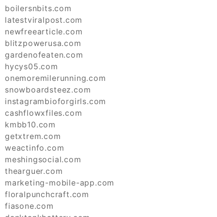
boilersnbits.com
latestviralpost.com
newfreearticle.com
blitzpowerusa.com
gardenofeaten.com
hycys05.com
onemoremilerunning.com
snowboardsteez.com
instagrambioforgirls.com
cashflowxfiles.com
kmbb10.com
getxtrem.com
weactinfo.com
meshingsocial.com
thearguer.com
marketing-mobile-app.com
floralpunchcraft.com
fiasone.com