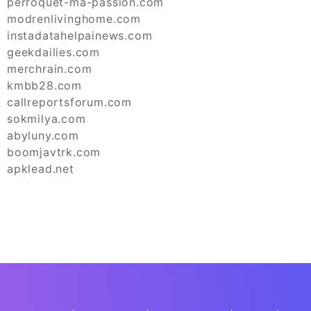
perroquet-ma-passion.com
modrenlivinghome.com
instadatahelpainews.com
geekdailies.com
merchrain.com
kmbb28.com
callreportsforum.com
sokmilya.com
abyluny.com
boomjavtrk.com
apklead.net