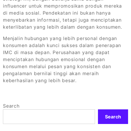
influencer untuk mempromosikan produk mereka
di media sosial. Pendekatan ini bukan hanya
menyebarkan informasi, tetapi juga menciptakan
keterlibatan yang lebih dalam dengan konsumen.
Menjalin hubungan yang lebih personal dengan
konsumen adalah kunci sukses dalam penerapan
IMC di masa depan. Perusahaan yang dapat
menciptakan hubungan emosional dengan
konsumen melalui pesan yang konsisten dan
pengalaman bernilai tinggi akan meraih
keberhasilan yang lebih besar.
Search
Search