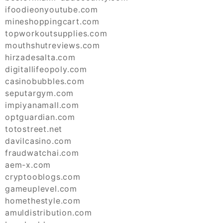
ifoodieonyoutube.com
mineshoppingcart.com
topworkoutsupplies.com
mouthshutreviews.com
hirzadesalta.com
digitallifeopoly.com
casinobubbles.com
seputargym.com
impiyanamall.com
optguardian.com
totostreet.net
davilcasino.com
fraudwatchai.com
aem-x.com
cryptooblogs.com
gameuplevel.com
homethestyle.com
amuldistribution.com