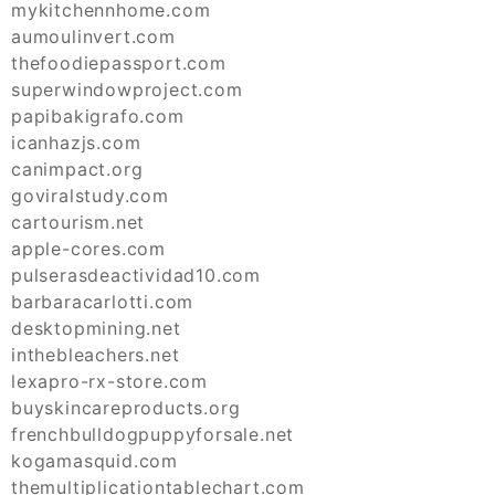
mykitchennhome.com
aumoulinvert.com
thefoodiepassport.com
superwindowproject.com
papibakigrafo.com
icanhazjs.com
canimpact.org
goviralstudy.com
cartourism.net
apple-cores.com
pulserasdeactividad10.com
barbaracarlotti.com
desktopmining.net
inthebleachers.net
lexapro-rx-store.com
buyskincareproducts.org
frenchbulldogpuppyforsale.net
kogamasquid.com
themultiplicationtablechart.com