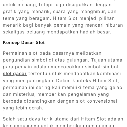
untuk menang, tetapi juga disuguhkan dengan
grafik yang menarik, suara yang menghibur, dan
tema yang beragam. Hitam Slot menjadi pilihan
menarik bagi banyak pemain yang mencari hiburan
sekaligus peluang mendapatkan hadiah besar.
Konsep Dasar Slot
Permainan slot pada dasarnya melibatkan
pengundian simbol di atas gulungan. Tujuan utama
para pemain adalah mencocokkan simbol-simbol
tertentu untuk mendapatkan kombinasi
slot gacor
yang menguntungkan. Dalam konteks Hitam Slot,
permainan ini sering kali memiliki tema yang gelap
dan misterius, memberikan pengalaman yang
berbeda dibandingkan dengan slot konvensional
yang lebih cerah.
Salah satu daya tarik utama dari Hitam Slot adalah
kemampuannya untuk memberikan pengalaman