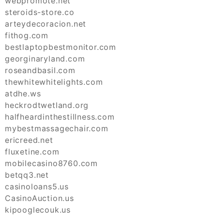
webpromote.net
steroids-store.co
arteydecoracion.net
fithog.com
bestlaptopbestmonitor.com
georginaryland.com
roseandbasil.com
thewhitewhitelights.com
atdhe.ws
heckrodtwetland.org
halfheardinthestillness.com
mybestmassagechair.com
ericreed.net
fluxetine.com
mobilecasino8760.com
betqq3.net
casinoloans5.us
CasinoAuction.us
kipooglecouk.us