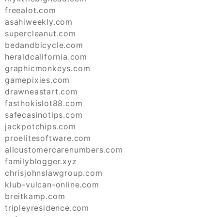
freealot.com
asahiweekly.com
supercleanut.com
bedandbicycle.com
heraldcalifornia.com
graphicmonkeys.com
gamepixies.com
drawneastart.com
fasthokislot88.com
safecasinotips.com
jackpotchips.com
proelitesoftware.com
allcustomercarenumbers.com
familyblogger.xyz
chrisjohnslawgroup.com
klub-vulcan-online.com
breitkamp.com
tripleyresidence.com