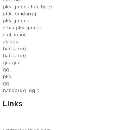
pkv games bandarqq
judi bandarqq
pkv games
situs pkv games
slot demo
asikqq
bandarqq
bandarqq
qiu qiu
qq
pkv
qq
bandarqq login
Links