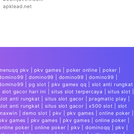
apklead.net
menuqq pkv
|
pkv games
|
poker online
|
poker
|
domino99
|
domino99
|
domino99
|
domino99
|
domino99
|
pg slot
|
pkv games qq
|
slot anti rungkat
|
slot gacor hari ini
|
situs slot terpercaya
|
situs slot
slot anti rungkat
|
situs slot gacor
|
pragmatic play
|
slot anti rungkat
|
situs slot gacor
|
x500 slot
|
slot
maxwin
|
demo slot
|
pkv
|
pkv games
|
online poker
|
pkv games
|
pkv games
|
pkv games
|
online poker
|
online poker
|
online poker
|
pkv
|
dominoqq
|
pkv
|