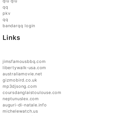
qiu qiu
qq
pkv
qq
bandarqq login
Links
jimsfamousbbq.com
libertywalk-usa.com
australiamovie.net
gizmobird.co.uk
mp3djsong.com
coursdanglaistoulouse.com
neptunuslex.com
auguri-di-natale.info
michelewatch.us