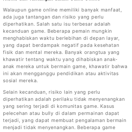
Walaupun game online memiliki banyak manfaat,
ada juga tantangan dan risiko yang perlu
diperhatikan. Salah satu isu terbesar adalah
kecanduan game. Beberapa pemain mungkin
menghabiskan waktu berlebihan di depan layar,
yang dapat berdampak negatif pada kesehatan
fisik dan mental mereka. Banyak orangtua yang
khawatir tentang waktu yang dihabiskan anak-
anak mereka untuk bermain game, khawatir bahwa
ini akan mengganggu pendidikan atau aktivitas
sosial mereka.
Selain kecanduan, risiko lain yang perlu
diperhatikan adalah perilaku tidak menyenangkan
yang sering terjadi di komunitas game. Kasus
pelecehan atau bully di dalam permainan dapat
terjadi, yang dapat membuat pengalaman bermain
menjadi tidak menyenangkan. Beberapa game