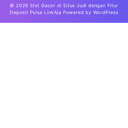
© 2026
Slot Gacor di Situs Judi dengan Fitur
Deposit Pulsa LinkAja
Powered by WordPress