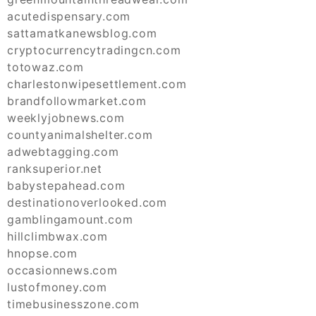
acutedispensary.com
sattamatkanewsblog.com
cryptocurrencytradingcn.com
totowaz.com
charlestonwipesettlement.com
brandfollowmarket.com
weeklyjobnews.com
countyanimalshelter.com
adwebtagging.com
ranksuperior.net
babystepahead.com
destinationoverlooked.com
gamblingamount.com
hillclimbwax.com
hnopse.com
occasionnews.com
lustofmoney.com
timebusinesszone.com