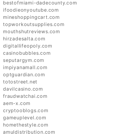
bestofmiami-dadecounty.com
ifoodieonyoutube.com
mineshoppingcart.com
topworkoutsupplies.com
mouthshutreviews.com
hirzadesalta.com
digitallifeopoly.com
casinobubbles.com
seputargym.com
impiyanamall.com
optguardian.com
totostreet.net
davilcasino.com
fraudwatchai.com
aem-x.com
cryptooblogs.com
gameuplevel.com
homethestyle.com
amuldistribution.com