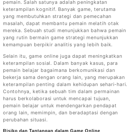
pemain. Salah satunya adalah peningkatan
keterampilan kognitif. Banyak game, terutama
yang membutuhkan strategi dan pemecahan
masalah, dapat membantu pemain melatih otak
mereka. Sebuah studi menunjukkan bahwa pemain
yang rutin bermain game strategi menunjukkan
kemampuan berpikir analitis yang lebih baik.
Selain itu, game online juga dapat meningkatkan
keterampilan sosial. Dalam banyak kasus, para
pemain belajar bagaimana berkomunikasi dan
bekerja sama dengan orang lain, yang merupakan
keterampilan penting dalam kehidupan sehari-hari.
Contohnya, ketika sebuah tim dalam permainan
harus berkolaborasi untuk mencapai tujuan,
pemain belajar untuk mendengarkan pendapat
orang lain, memimpin, dan beradaptasi dengan
perubahan situasi.
Risiko dan Tantangan dalam Game Online