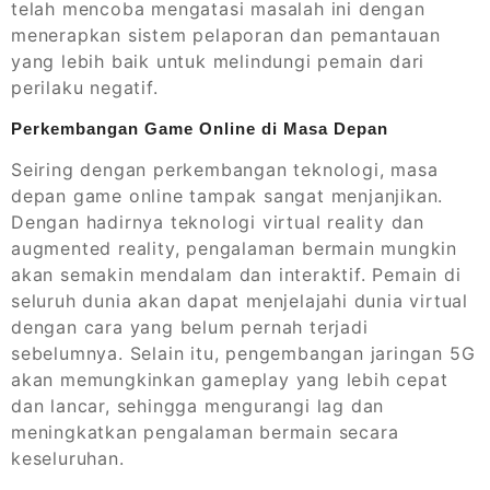
telah mencoba mengatasi masalah ini dengan
menerapkan sistem pelaporan dan pemantauan
yang lebih baik untuk melindungi pemain dari
perilaku negatif.
Perkembangan Game Online di Masa Depan
Seiring dengan perkembangan teknologi, masa
depan game online tampak sangat menjanjikan.
Dengan hadirnya teknologi virtual reality dan
augmented reality, pengalaman bermain mungkin
akan semakin mendalam dan interaktif. Pemain di
seluruh dunia akan dapat menjelajahi dunia virtual
dengan cara yang belum pernah terjadi
sebelumnya. Selain itu, pengembangan jaringan 5G
akan memungkinkan gameplay yang lebih cepat
dan lancar, sehingga mengurangi lag dan
meningkatkan pengalaman bermain secara
keseluruhan.