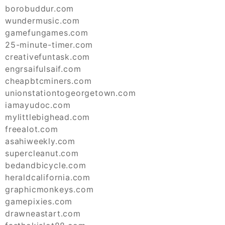
borobuddur.com
wundermusic.com
gamefungames.com
25-minute-timer.com
creativefuntask.com
engrsaifulsaif.com
cheapbtcminers.com
unionstationtogeorgetown.com
iamayudoc.com
mylittlebighead.com
freealot.com
asahiweekly.com
supercleanut.com
bedandbicycle.com
heraldcalifornia.com
graphicmonkeys.com
gamepixies.com
drawneastart.com