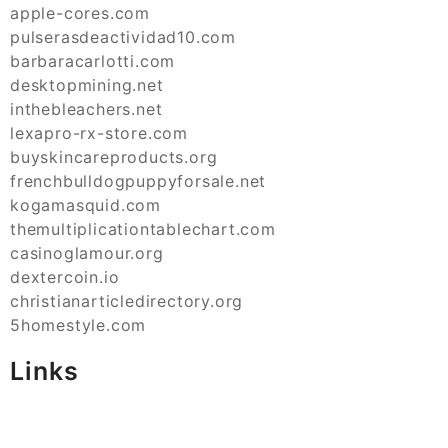
apple-cores.com
pulserasdeactividad10.com
barbaracarlotti.com
desktopmining.net
inthebleachers.net
lexapro-rx-store.com
buyskincareproducts.org
frenchbulldogpuppyforsale.net
kogamasquid.com
themultiplicationtablechart.com
casinoglamour.org
dextercoin.io
christianarticledirectory.org
5homestyle.com
Links