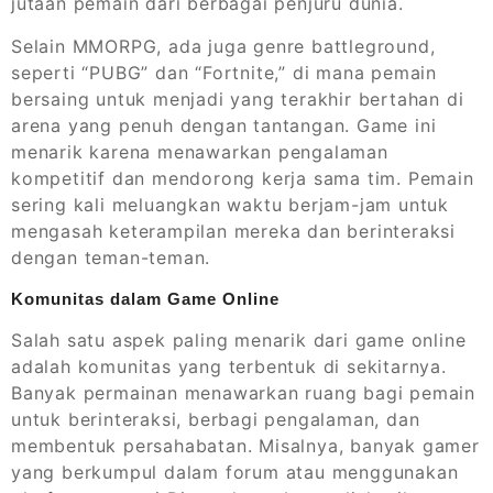
jutaan pemain dari berbagai penjuru dunia.
Selain MMORPG, ada juga genre battleground,
seperti “PUBG” dan “Fortnite,” di mana pemain
bersaing untuk menjadi yang terakhir bertahan di
arena yang penuh dengan tantangan. Game ini
menarik karena menawarkan pengalaman
kompetitif dan mendorong kerja sama tim. Pemain
sering kali meluangkan waktu berjam-jam untuk
mengasah keterampilan mereka dan berinteraksi
dengan teman-teman.
Komunitas dalam Game Online
Salah satu aspek paling menarik dari game online
adalah komunitas yang terbentuk di sekitarnya.
Banyak permainan menawarkan ruang bagi pemain
untuk berinteraksi, berbagi pengalaman, dan
membentuk persahabatan. Misalnya, banyak gamer
yang berkumpul dalam forum atau menggunakan