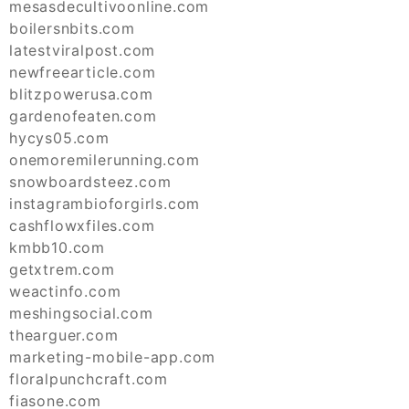
mesasdecultivoonline.com
boilersnbits.com
latestviralpost.com
newfreearticle.com
blitzpowerusa.com
gardenofeaten.com
hycys05.com
onemoremilerunning.com
snowboardsteez.com
instagrambioforgirls.com
cashflowxfiles.com
kmbb10.com
getxtrem.com
weactinfo.com
meshingsocial.com
thearguer.com
marketing-mobile-app.com
floralpunchcraft.com
fiasone.com