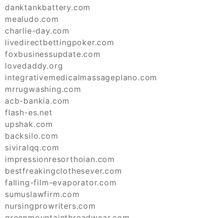
danktankbattery.com
mealudo.com
charlie-day.com
livedirectbettingpoker.com
foxbusinessupdate.com
lovedaddy.org
integrativemedicalmassageplano.com
mrrugwashing.com
acb-bankia.com
flash-es.net
upshak.com
backsilo.com
siviralqq.com
impressionresorthoian.com
bestfreakingclothesever.com
falling-film-evaporator.com
sumuslawfirm.com
nursingprowriters.com
greenmountainthreadwear.com