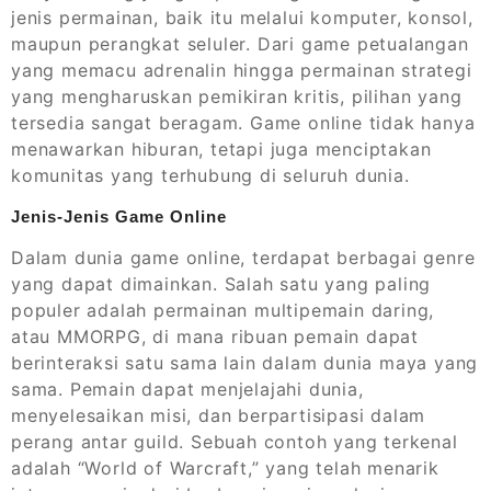
jenis permainan, baik itu melalui komputer, konsol,
maupun perangkat seluler. Dari game petualangan
yang memacu adrenalin hingga permainan strategi
yang mengharuskan pemikiran kritis, pilihan yang
tersedia sangat beragam. Game online tidak hanya
menawarkan hiburan, tetapi juga menciptakan
komunitas yang terhubung di seluruh dunia.
Jenis-Jenis Game Online
Dalam dunia game online, terdapat berbagai genre
yang dapat dimainkan. Salah satu yang paling
populer adalah permainan multipemain daring,
atau MMORPG, di mana ribuan pemain dapat
berinteraksi satu sama lain dalam dunia maya yang
sama. Pemain dapat menjelajahi dunia,
menyelesaikan misi, dan berpartisipasi dalam
perang antar guild. Sebuah contoh yang terkenal
adalah “World of Warcraft,” yang telah menarik