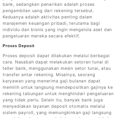
bank, sedangkan penarikan adalah proses
pengambilan uang dari rekening tersebut.
Keduanya adalah aktivitas penting dalam
manajemen keuangan pribadi, terutama bagi
individu dan bisnis yang ingin mengelola aset dan
pengeluaran mereka secara efektif.
Proses Deposit
Proses deposit dapat dilakukan melalui berbagai
cara. Nasabah dapat melakukan setoran tunai di
teller bank, menggunakan mesin setor tunai, atau
transfer antar rekening. Misalnya, seorang
karyawan yang menerima gaji bulanan dapat
memilih untuk langsung mendepositkan gajinya ke
rekening tabungan untuk menghindari pengeluaran
yang tidak perlu. Selain itu, banyak bank juga
menyediakan layanan deposit otomatis melalui
sistem payroll, yang memungkinkan gaji langsung