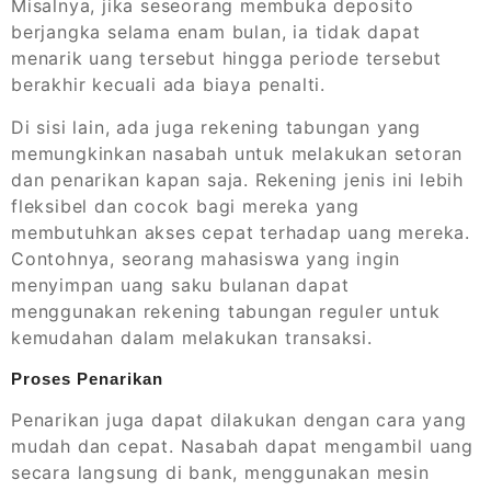
Misalnya, jika seseorang membuka deposito
berjangka selama enam bulan, ia tidak dapat
menarik uang tersebut hingga periode tersebut
berakhir kecuali ada biaya penalti.
Di sisi lain, ada juga rekening tabungan yang
memungkinkan nasabah untuk melakukan setoran
dan penarikan kapan saja. Rekening jenis ini lebih
fleksibel dan cocok bagi mereka yang
membutuhkan akses cepat terhadap uang mereka.
Contohnya, seorang mahasiswa yang ingin
menyimpan uang saku bulanan dapat
menggunakan rekening tabungan reguler untuk
kemudahan dalam melakukan transaksi.
Proses Penarikan
Penarikan juga dapat dilakukan dengan cara yang
mudah dan cepat. Nasabah dapat mengambil uang
secara langsung di bank, menggunakan mesin