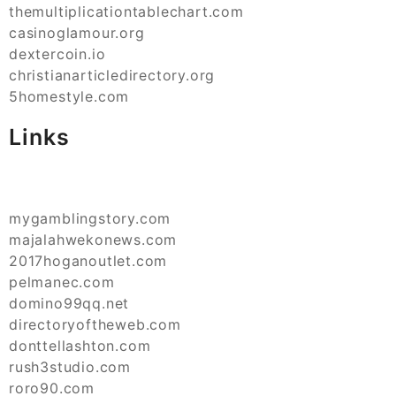
themultiplicationtablechart.com
casinoglamour.org
dextercoin.io
christianarticledirectory.org
5homestyle.com
Links
mygamblingstory.com
majalahwekonews.com
2017hoganoutlet.com
pelmanec.com
domino99qq.net
directoryoftheweb.com
donttellashton.com
rush3studio.com
roro90.com