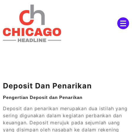
Skip
to
content
Gunakan LinkAja untuk deposit dan mainkan slot
Slot Gacor di Situs Judi
gacor dengan fitur terbaik di situs judi terpercaya.
dengan Fitur Deposit
Pulsa LinkAja
Deposit Dan Penarikan
Pengertian Deposit dan Penarikan
Deposit dan penarikan merupakan dua istilah yang
sering digunakan dalam kegiatan perbankan dan
keuangan. Deposit merujuk pada sejumlah uang
yang disimpan oleh nasabah ke dalam rekening