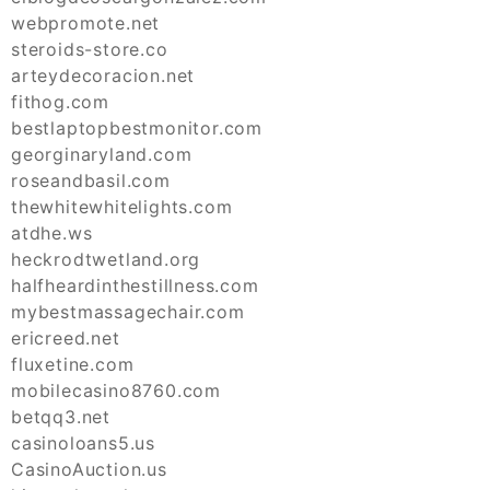
webpromote.net
steroids-store.co
arteydecoracion.net
fithog.com
bestlaptopbestmonitor.com
georginaryland.com
roseandbasil.com
thewhitewhitelights.com
atdhe.ws
heckrodtwetland.org
halfheardinthestillness.com
mybestmassagechair.com
ericreed.net
fluxetine.com
mobilecasino8760.com
betqq3.net
casinoloans5.us
CasinoAuction.us