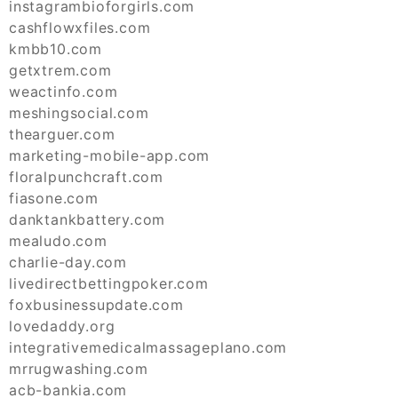
instagrambioforgirls.com
cashflowxfiles.com
kmbb10.com
getxtrem.com
weactinfo.com
meshingsocial.com
thearguer.com
marketing-mobile-app.com
floralpunchcraft.com
fiasone.com
danktankbattery.com
mealudo.com
charlie-day.com
livedirectbettingpoker.com
foxbusinessupdate.com
lovedaddy.org
integrativemedicalmassageplano.com
mrrugwashing.com
acb-bankia.com