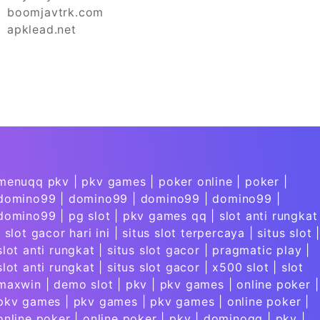
boomjavtrk.com
apklead.net
menuqq pkv
|
pkv games
|
poker online
|
poker
|
domino99
|
domino99
|
domino99
|
domino99
|
domino99
|
pg slot
|
pkv games qq
|
slot anti rungkat
|
slot gacor hari ini
|
situs slot terpercaya
|
situs slot
slot anti rungkat
|
situs slot gacor
|
pragmatic play
|
slot anti rungkat
|
situs slot gacor
|
x500 slot
|
slot
maxwin
|
demo slot
|
pkv
|
pkv games
|
online poker
|
pkv games
|
pkv games
|
pkv games
|
online poker
|
online poker
|
online poker
|
pkv
|
dominoqq
|
pkv
|