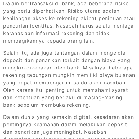
Dalam bertransaksi di bank, ada beberapa risiko
yang perlu diperhatikan. Risiko utama adalah
kehilangan akses ke rekening akibat penipuan atau
pencurian identitas. Nasabah harus selalu menjaga
kerahasiaan informasi rekening dan tidak
membagikannya kepada orang lain.
Selain itu, ada juga tantangan dalam mengelola
deposit dan penarikan terkait dengan biaya yang
mungkin dikenakan oleh bank. Misalnya, beberapa
rekening tabungan mungkin memiliki biaya bulanan
yang dapat mempengaruhi saldo akhir nasabah.
Oleh karena itu, penting untuk memahami syarat
dan ketentuan yang berlaku di masing-masing
bank sebelum membuka rekening.
Dalam dunia yang semakin digital, kesadaran akan
pentingnya keamanan dalam melakukan deposit
dan penarikan juga meningkat. Nasabah