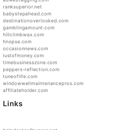
ranksuperior.net
babystepahead.com
destinationoverlooked.com
gamblingamount.com
hillclimbwax.com
hnopse.com
occasionnews.com
lustofmoney.com
timebusinesszone.com
peppers-reflection.com
tuneoflife.com
windowwellmaintenancepros.com
affiliateholder.com
Links