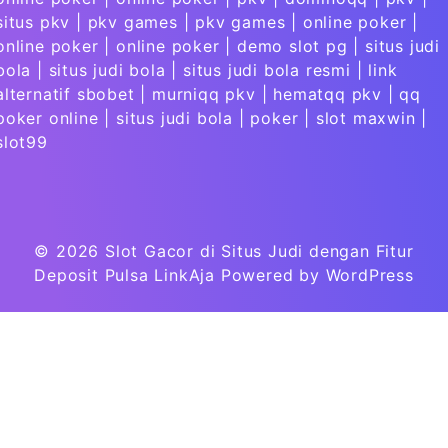
situs pkv
|
pkv games
|
pkv games
|
online poker
|
online poker
|
online poker
|
demo slot pg
|
situs judi
bola
|
situs judi bola
|
situs judi bola resmi
|
link
alternatif sbobet
|
murniqq pkv
|
hematqq pkv
|
qq
poker online
|
situs judi bola
|
poker
|
slot maxwin
|
slot99
© 2026
Slot Gacor di Situs Judi dengan Fitur
Deposit Pulsa LinkAja
Powered by WordPress