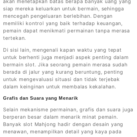
akan menetapkan batas berapa banyak uang yang
siap mereka keluarkan untuk bermain, sehingga
mencegah pengeluaran berlebihan. Dengan
memiliki kontrol yang baik terhadap keuangan,
pemain dapat menikmati permainan tanpa merasa
tertekan.
Di sisi lain, mengenali kapan waktu yang tepat
untuk berhenti juga menjadi aspek penting dalam
bermain slot. Jika seorang pemain merasa sudah
berada di jalur yang kurang beruntung, penting
untuk mengevaluasi situasi dan tidak terjebak
dalam keinginan untuk membalas kekalahan.
Grafis dan Suara yang Menarik
Selain mekanisme permainan, grafis dan suara juga
berperan besar dalam menarik minat pemain.
Banyak slot Mahjong hadir dengan desain yang
menawan, menampilkan detail yang kaya pada