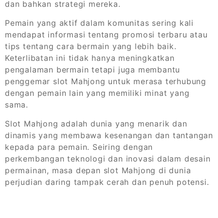
dan bahkan strategi mereka.
Pemain yang aktif dalam komunitas sering kali
mendapat informasi tentang promosi terbaru atau
tips tentang cara bermain yang lebih baik.
Keterlibatan ini tidak hanya meningkatkan
pengalaman bermain tetapi juga membantu
penggemar slot Mahjong untuk merasa terhubung
dengan pemain lain yang memiliki minat yang
sama.
Slot Mahjong adalah dunia yang menarik dan
dinamis yang membawa kesenangan dan tantangan
kepada para pemain. Seiring dengan
perkembangan teknologi dan inovasi dalam desain
permainan, masa depan slot Mahjong di dunia
perjudian daring tampak cerah dan penuh potensi.