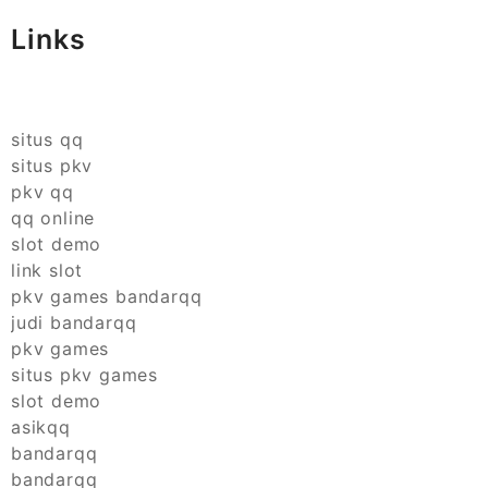
Links
situs qq
situs pkv
pkv qq
qq online
slot demo
link slot
pkv games bandarqq
judi bandarqq
pkv games
situs pkv games
slot demo
asikqq
bandarqq
bandarqq