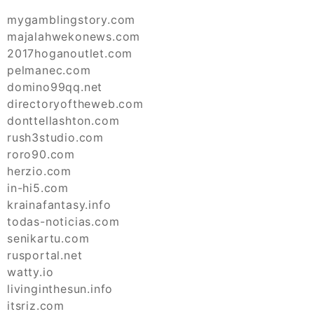
mygamblingstory.com
majalahwekonews.com
2017hoganoutlet.com
pelmanec.com
domino99qq.net
directoryoftheweb.com
donttellashton.com
rush3studio.com
roro90.com
herzio.com
in-hi5.com
krainafantasy.info
todas-noticias.com
senikartu.com
rusportal.net
watty.io
livinginthesun.info
itsriz.com