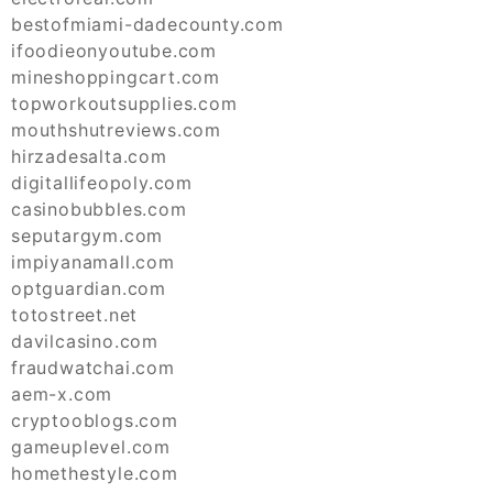
bestofmiami-dadecounty.com
ifoodieonyoutube.com
mineshoppingcart.com
topworkoutsupplies.com
mouthshutreviews.com
hirzadesalta.com
digitallifeopoly.com
casinobubbles.com
seputargym.com
impiyanamall.com
optguardian.com
totostreet.net
davilcasino.com
fraudwatchai.com
aem-x.com
cryptooblogs.com
gameuplevel.com
homethestyle.com