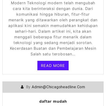
Modern Teknologi modern telah mengubah
cara kita berinteraksi dengan dunia. Dari
komunikasi hingga hiburan, fitur-fitur
menarik yang ditawarkan oleh perangkat dan
aplikasi kini semakin memudahkan kehidupan
sehari-hari. Dalam artikel ini, kita akan
menggali beberapa fitur menarik dalam
teknologi yang sedang menjadi sorotan.
Kecerdasan Buatan dan Pembelajaran Mesin
Salah satu terobosan…
READ MORE
By
Admin@chicagoheadline.com
daftar mudah