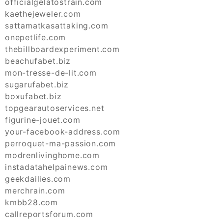
officialgelatostrain.com
kaethejeweler.com
sattamatkasattaking.com
onepetlife.com
thebillboardexperiment.com
beachufabet.biz
mon-tresse-de-lit.com
sugarufabet.biz
boxufabet.biz
topgearautoservices.net
figurine-jouet.com
your-facebook-address.com
perroquet-ma-passion.com
modrenlivinghome.com
instadatahelpainews.com
geekdailies.com
merchrain.com
kmbb28.com
callreportsforum.com