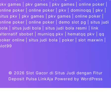
pkv games
|
pkv games
|
pkv games
|
online poker
|
online poker
|
online poker
|
pkv
|
dominoqq
|
pkv
|
situs pkv
|
pkv games
|
pkv games
|
online poker
|
online poker
|
online poker
|
demo slot pg
|
situs judi
bola
|
situs judi bola
|
situs judi bola resmi
|
link
alternatif sbobet
|
murniqq pkv
|
hematqq pkv
|
qq
poker online
|
situs judi bola
|
poker
|
slot maxwin
|
slot99
© 2026
Slot Gacor di Situs Judi dengan Fitur
Deposit Pulsa LinkAja
Powered by WordPress