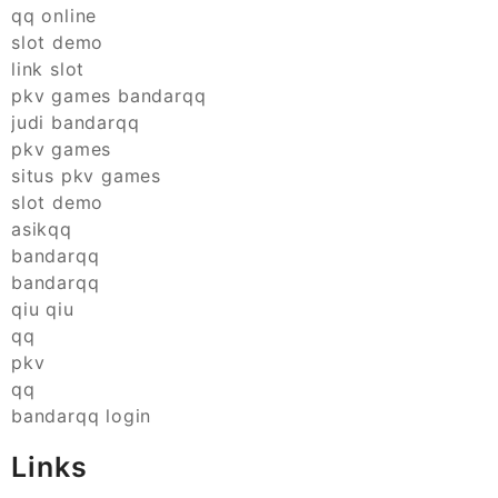
qq online
slot demo
link slot
pkv games bandarqq
judi bandarqq
pkv games
situs pkv games
slot demo
asikqq
bandarqq
bandarqq
qiu qiu
qq
pkv
qq
bandarqq login
Links