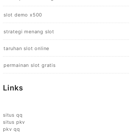
slot demo x500
strategi menang slot
taruhan slot online
permainan slot gratis
Links
situs qq
situs pkv
pkv qq