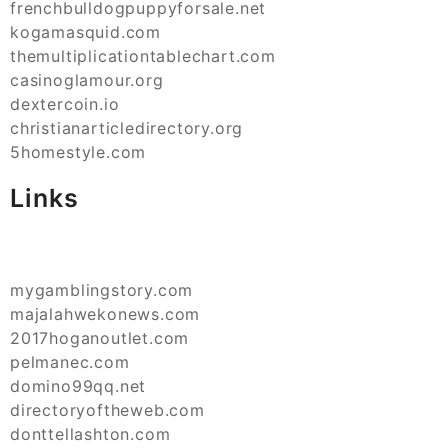
frenchbulldogpuppyforsale.net
kogamasquid.com
themultiplicationtablechart.com
casinoglamour.org
dextercoin.io
christianarticledirectory.org
5homestyle.com
Links
mygamblingstory.com
majalahwekonews.com
2017hoganoutlet.com
pelmanec.com
domino99qq.net
directoryoftheweb.com
donttellashton.com