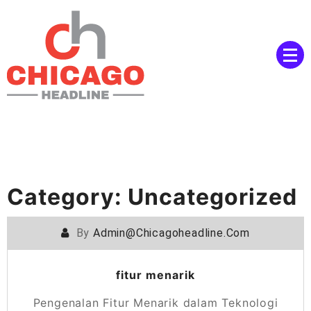
Skip
to
content
Gunakan LinkAja untuk deposit dan mainkan slot
Slot Gacor di Situs Judi
gacor dengan fitur terbaik di situs judi terpercaya.
dengan Fitur Deposit
Pulsa LinkAja
Category:
Uncategorized
By
Admin@chicagoheadline.com
fitur menarik
Pengenalan Fitur Menarik dalam Teknologi