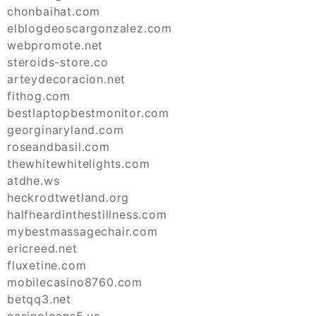
chonbaihat.com
elblogdeoscargonzalez.com
webpromote.net
steroids-store.co
arteydecoracion.net
fithog.com
bestlaptopbestmonitor.com
georginaryland.com
roseandbasil.com
thewhitewhitelights.com
atdhe.ws
heckrodtwetland.org
halfheardinthestillness.com
mybestmassagechair.com
ericreed.net
fluxetine.com
mobilecasino8760.com
betqq3.net
casinoloans5.us