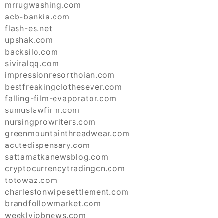
mrrugwashing.com
acb-bankia.com
flash-es.net
upshak.com
backsilo.com
siviralqq.com
impressionresorthoian.com
bestfreakingclothesever.com
falling-film-evaporator.com
sumuslawfirm.com
nursingprowriters.com
greenmountainthreadwear.com
acutedispensary.com
sattamatkanewsblog.com
cryptocurrencytradingcn.com
totowaz.com
charlestonwipesettlement.com
brandfollowmarket.com
weeklyjobnews.com