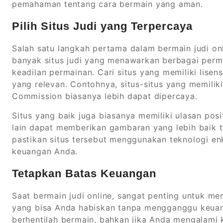
pemahaman tentang cara bermain yang aman.
Pilih Situs Judi yang Terpercaya
Salah satu langkah pertama dalam bermain judi onl
banyak situs judi yang menawarkan berbagai perm
keadilan permainan. Cari situs yang memiliki lisen
yang relevan. Contohnya, situs-situs yang memilik
Commission biasanya lebih dapat dipercaya.
Situs yang baik juga biasanya memiliki ulasan pos
lain dapat memberikan gambaran yang lebih baik ten
pastikan situs tersebut menggunakan teknologi enk
keuangan Anda.
Tetapkan Batas Keuangan
Saat bermain judi online, sangat penting untuk m
yang bisa Anda habiskan tanpa mengganggu keuanga
berhentilah bermain, bahkan jika Anda mengalami