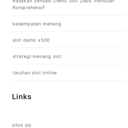
Rasakan Sensasi Demo Slot Zeus: Panduan
Komprehensif
kesempatan menang
slot demo x500
strategi menang slot
taruhan slot online
Links
situs qq