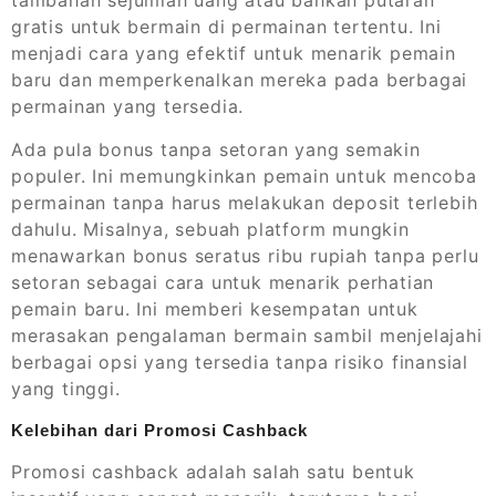
tambahan sejumlah uang atau bahkan putaran
gratis untuk bermain di permainan tertentu. Ini
menjadi cara yang efektif untuk menarik pemain
baru dan memperkenalkan mereka pada berbagai
permainan yang tersedia.
Ada pula bonus tanpa setoran yang semakin
populer. Ini memungkinkan pemain untuk mencoba
permainan tanpa harus melakukan deposit terlebih
dahulu. Misalnya, sebuah platform mungkin
menawarkan bonus seratus ribu rupiah tanpa perlu
setoran sebagai cara untuk menarik perhatian
pemain baru. Ini memberi kesempatan untuk
merasakan pengalaman bermain sambil menjelajahi
berbagai opsi yang tersedia tanpa risiko finansial
yang tinggi.
Kelebihan dari Promosi Cashback
Promosi cashback adalah salah satu bentuk