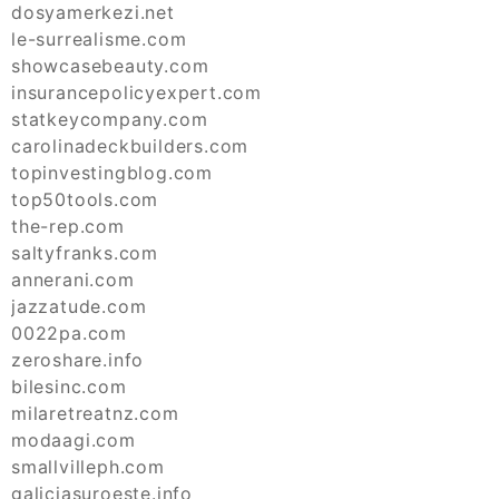
dosyamerkezi.net
le-surrealisme.com
showcasebeauty.com
insurancepolicyexpert.com
statkeycompany.com
carolinadeckbuilders.com
topinvestingblog.com
top50tools.com
the-rep.com
saltyfranks.com
annerani.com
jazzatude.com
0022pa.com
zeroshare.info
bilesinc.com
milaretreatnz.com
modaagi.com
smallvilleph.com
galiciasuroeste.info