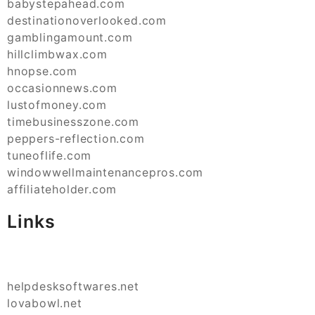
babystepahead.com
destinationoverlooked.com
gamblingamount.com
hillclimbwax.com
hnopse.com
occasionnews.com
lustofmoney.com
timebusinesszone.com
peppers-reflection.com
tuneoflife.com
windowwellmaintenancepros.com
affiliateholder.com
Links
helpdesksoftwares.net
lovabowl.net