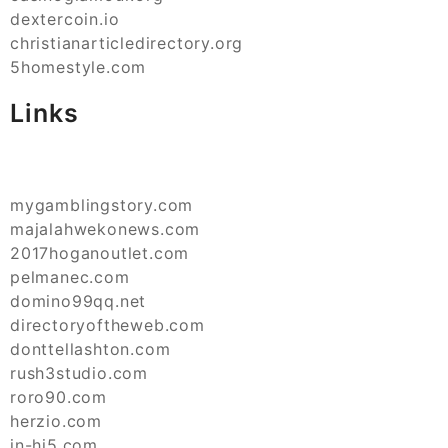
dextercoin.io
christianarticledirectory.org
5homestyle.com
Links
mygamblingstory.com
majalahwekonews.com
2017hoganoutlet.com
pelmanec.com
domino99qq.net
directoryoftheweb.com
donttellashton.com
rush3studio.com
roro90.com
herzio.com
in-hi5.com