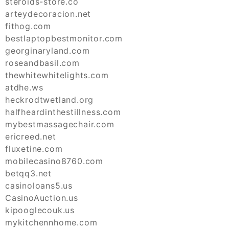
steroids-store.co
arteydecoracion.net
fithog.com
bestlaptopbestmonitor.com
georginaryland.com
roseandbasil.com
thewhitewhitelights.com
atdhe.ws
heckrodtwetland.org
halfheardinthestillness.com
mybestmassagechair.com
ericreed.net
fluxetine.com
mobilecasino8760.com
betqq3.net
casinoloans5.us
CasinoAuction.us
kipooglecouk.us
mykitchennhome.com