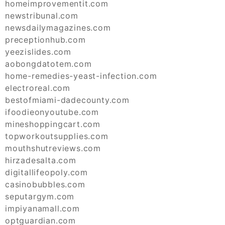
homeimprovementit.com
newstribunal.com
newsdailymagazines.com
preceptionhub.com
yeezislides.com
aobongdatotem.com
home-remedies-yeast-infection.com
electroreal.com
bestofmiami-dadecounty.com
ifoodieonyoutube.com
mineshoppingcart.com
topworkoutsupplies.com
mouthshutreviews.com
hirzadesalta.com
digitallifeopoly.com
casinobubbles.com
seputargym.com
impiyanamall.com
optguardian.com