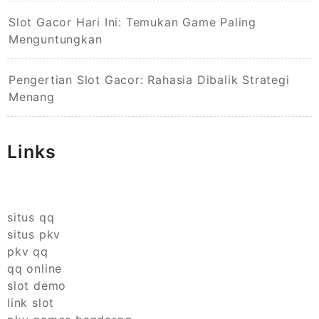
Slot Gacor Hari Ini: Temukan Game Paling
Menguntungkan
Pengertian Slot Gacor: Rahasia Dibalik Strategi
Menang
Links
situs qq
situs pkv
pkv qq
qq online
slot demo
link slot