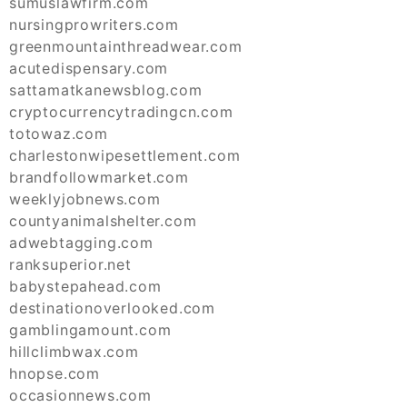
sumuslawfirm.com
nursingprowriters.com
greenmountainthreadwear.com
acutedispensary.com
sattamatkanewsblog.com
cryptocurrencytradingcn.com
totowaz.com
charlestonwipesettlement.com
brandfollowmarket.com
weeklyjobnews.com
countyanimalshelter.com
adwebtagging.com
ranksuperior.net
babystepahead.com
destinationoverlooked.com
gamblingamount.com
hillclimbwax.com
hnopse.com
occasionnews.com