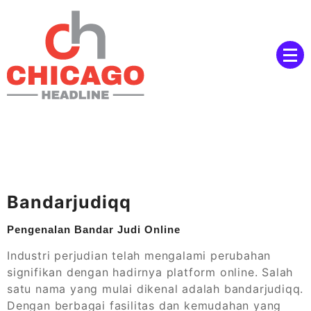
Skip
to
content
Gunakan LinkAja untuk deposit dan mainkan slot
Slot Gacor di Situs Judi
gacor dengan fitur terbaik di situs judi terpercaya.
dengan Fitur Deposit
Pulsa LinkAja
Bandarjudiqq
Pengenalan Bandar Judi Online
Industri perjudian telah mengalami perubahan
signifikan dengan hadirnya platform online. Salah
satu nama yang mulai dikenal adalah bandarjudiqq.
Dengan berbagai fasilitas dan kemudahan yang