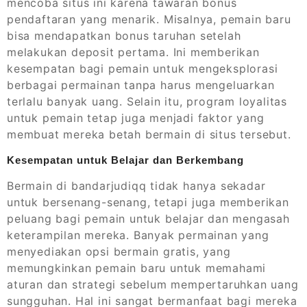
mencoba situs ini karena tawaran bonus
pendaftaran yang menarik. Misalnya, pemain baru
bisa mendapatkan bonus taruhan setelah
melakukan deposit pertama. Ini memberikan
kesempatan bagi pemain untuk mengeksplorasi
berbagai permainan tanpa harus mengeluarkan
terlalu banyak uang. Selain itu, program loyalitas
untuk pemain tetap juga menjadi faktor yang
membuat mereka betah bermain di situs tersebut.
Kesempatan untuk Belajar dan Berkembang
Bermain di bandarjudiqq tidak hanya sekadar
untuk bersenang-senang, tetapi juga memberikan
peluang bagi pemain untuk belajar dan mengasah
keterampilan mereka. Banyak permainan yang
menyediakan opsi bermain gratis, yang
memungkinkan pemain baru untuk memahami
aturan dan strategi sebelum mempertaruhkan uang
sungguhan. Hal ini sangat bermanfaat bagi mereka