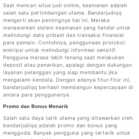
Saat mencari situs judi online, keamanan adalah
salah satu pertimbangan utama. Bandarjudiqq
mengerti akan pentingnya hal ini. Mereka
menawarkan sistem keamanan yang handal untuk
melindungi data pribadi dan transaksi finansial
para pemain. Contohnya, penggunaan protokol
enkripsi untuk melindungi informasi sensitif.
Pengguna merasa lebih tenang saat melakukan
deposit atau penarikan, apalagi dengan dukungan
layanan pelanggan yang siap membantu jika
mengalami kendala. Dengan adanya fitur-fitur ini,
bandarjudiqq berhasil membangun kepercayaan di
antara para penggunanya.
Promo dan Bonus Menarik
Salah satu daya tarik utama yang ditawarkan oleh
bandarjudiqq adalah promo dan bonus yang
menggoda. Banyak pengguna yang tertarik untuk