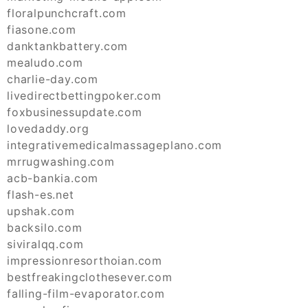
floralpunchcraft.com
fiasone.com
danktankbattery.com
mealudo.com
charlie-day.com
livedirectbettingpoker.com
foxbusinessupdate.com
lovedaddy.org
integrativemedicalmassageplano.com
mrrugwashing.com
acb-bankia.com
flash-es.net
upshak.com
backsilo.com
siviralqq.com
impressionresorthoian.com
bestfreakingclothesever.com
falling-film-evaporator.com