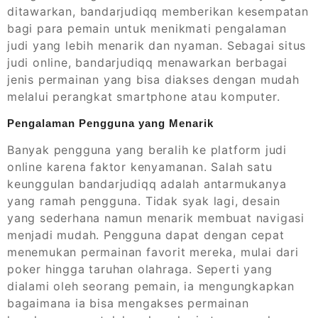
ditawarkan, bandarjudiqq memberikan kesempatan
bagi para pemain untuk menikmati pengalaman
judi yang lebih menarik dan nyaman. Sebagai situs
judi online, bandarjudiqq menawarkan berbagai
jenis permainan yang bisa diakses dengan mudah
melalui perangkat smartphone atau komputer.
Pengalaman Pengguna yang Menarik
Banyak pengguna yang beralih ke platform judi
online karena faktor kenyamanan. Salah satu
keunggulan bandarjudiqq adalah antarmukanya
yang ramah pengguna. Tidak syak lagi, desain
yang sederhana namun menarik membuat navigasi
menjadi mudah. Pengguna dapat dengan cepat
menemukan permainan favorit mereka, mulai dari
poker hingga taruhan olahraga. Seperti yang
dialami oleh seorang pemain, ia mengungkapkan
bagaimana ia bisa mengakses permainan