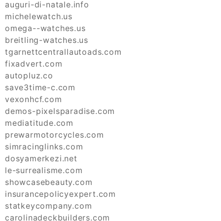
auguri-di-natale.info
michelewatch.us
omega--watches.us
breitling-watches.us
tgarnettcentrallautoads.com
fixadvert.com
autopluz.co
save3time-c.com
vexonhcf.com
demos-pixelsparadise.com
mediatitude.com
prewarmotorcycles.com
simracinglinks.com
dosyamerkezi.net
le-surrealisme.com
showcasebeauty.com
insurancepolicyexpert.com
statkeycompany.com
carolinadeckbuilders.com