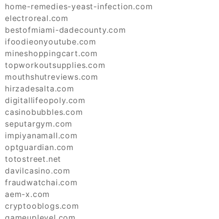
home-remedies-yeast-infection.com
electroreal.com
bestofmiami-dadecounty.com
ifoodieonyoutube.com
mineshoppingcart.com
topworkoutsupplies.com
mouthshutreviews.com
hirzadesalta.com
digitallifeopoly.com
casinobubbles.com
seputargym.com
impiyanamall.com
optguardian.com
totostreet.net
davilcasino.com
fraudwatchai.com
aem-x.com
cryptooblogs.com
gameuplevel.com