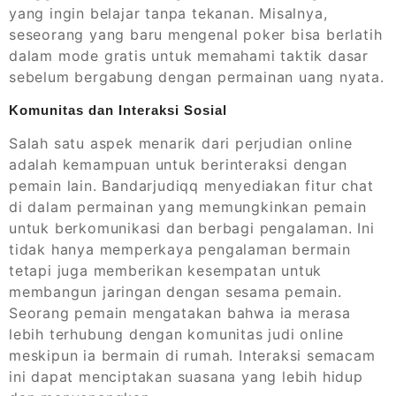
yang ingin belajar tanpa tekanan. Misalnya,
seseorang yang baru mengenal poker bisa berlatih
dalam mode gratis untuk memahami taktik dasar
sebelum bergabung dengan permainan uang nyata.
Komunitas dan Interaksi Sosial
Salah satu aspek menarik dari perjudian online
adalah kemampuan untuk berinteraksi dengan
pemain lain. Bandarjudiqq menyediakan fitur chat
di dalam permainan yang memungkinkan pemain
untuk berkomunikasi dan berbagi pengalaman. Ini
tidak hanya memperkaya pengalaman bermain
tetapi juga memberikan kesempatan untuk
membangun jaringan dengan sesama pemain.
Seorang pemain mengatakan bahwa ia merasa
lebih terhubung dengan komunitas judi online
meskipun ia bermain di rumah. Interaksi semacam
ini dapat menciptakan suasana yang lebih hidup