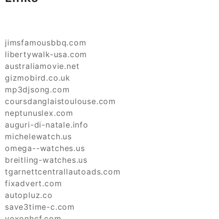
jimsfamousbbq.com
libertywalk-usa.com
australiamovie.net
gizmobird.co.uk
mp3djsong.com
coursdanglaistoulouse.com
neptunuslex.com
auguri-di-natale.info
michelewatch.us
omega--watches.us
breitling-watches.us
tgarnettcentrallautoads.com
fixadvert.com
autopluz.co
save3time-c.com
vexonhcf.com