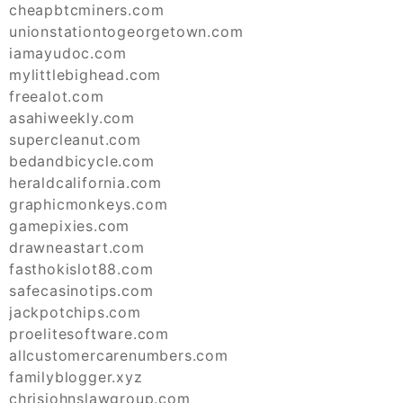
cheapbtcminers.com
unionstationtogeorgetown.com
iamayudoc.com
mylittlebighead.com
freealot.com
asahiweekly.com
supercleanut.com
bedandbicycle.com
heraldcalifornia.com
graphicmonkeys.com
gamepixies.com
drawneastart.com
fasthokislot88.com
safecasinotips.com
jackpotchips.com
proelitesoftware.com
allcustomercarenumbers.com
familyblogger.xyz
chrisjohnslawgroup.com