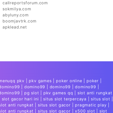
callreportsforum.com
sokmilya.com
abyluny.com
boomjavtrk.com
apklead.net
menuqq pkv
|
pkv games
|
poker online
|
poker
|
domino99
|
domino99
|
domino99
|
domino99
|
domino99
|
pg slot
|
pkv games qq
|
slot anti rungkat
|
slot gacor hari ini
|
situs slot terpercaya
|
situs slot
slot anti rungkat
|
situs slot gacor
|
pragmatic play
|
slot anti rungkat
|
situs slot gacor
|
x500 slot
|
slot