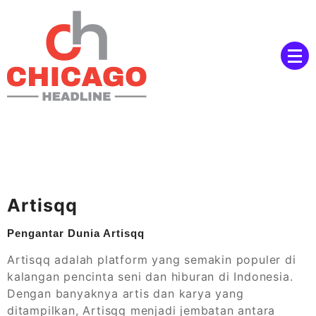
Skip
to
content
Gunakan LinkAja untuk deposit dan mainkan slot
Slot Gacor di Situs Judi
gacor dengan fitur terbaik di situs judi terpercaya.
dengan Fitur Deposit
Pulsa LinkAja
Artisqq
Pengantar Dunia Artisqq
Artisqq adalah platform yang semakin populer di
kalangan pencinta seni dan hiburan di Indonesia.
Dengan banyaknya artis dan karya yang
ditampilkan, Artisqq menjadi jembatan antara