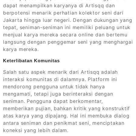
dapat menampilkan karyanya di Artisqq dan
berpotensi menarik perhatian kolektor seni dari
Jakarta hingga luar negeri. Dengan dukungan yang
tepat, seniman-seniman ini memiliki peluang untuk
menjual karya mereka secara online dan bertemu
langsung dengan penggemar seni yang menghargai
karya mereka.
Keterlibatan Komunitas
Salah satu aspek menarik dari Artisqq adalah
interaksi komunitas di dalamnya. Platform ini
mendorong pengguna untuk tidak hanya
mengamati, tetapi juga berinteraksi dengan
seniman. Pengguna dapat berkomentar,
memberikan pujian, bahkan kritik yang konstruktif
atas karya yang dipajang. Hal ini membuka dialog
antara seniman dan penikmat seni, menciptakan
koneksi yang lebih dalam.