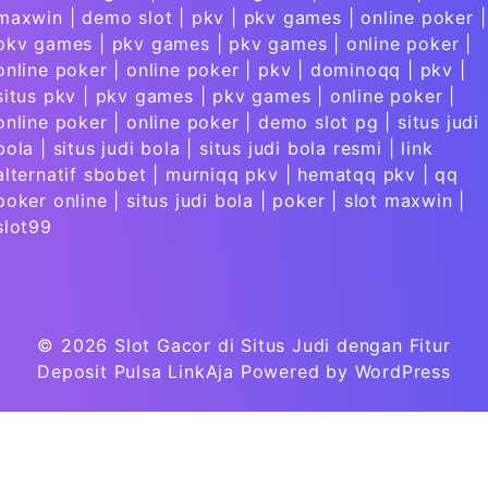
maxwin
|
demo slot
|
pkv
|
pkv games
|
online poker
|
pkv games
|
pkv games
|
pkv games
|
online poker
|
online poker
|
online poker
|
pkv
|
dominoqq
|
pkv
|
situs pkv
|
pkv games
|
pkv games
|
online poker
|
online poker
|
online poker
|
demo slot pg
|
situs judi
bola
|
situs judi bola
|
situs judi bola resmi
|
link
alternatif sbobet
|
murniqq pkv
|
hematqq pkv
|
qq
poker online
|
situs judi bola
|
poker
|
slot maxwin
|
slot99
© 2026
Slot Gacor di Situs Judi dengan Fitur
Deposit Pulsa LinkAja
Powered by WordPress