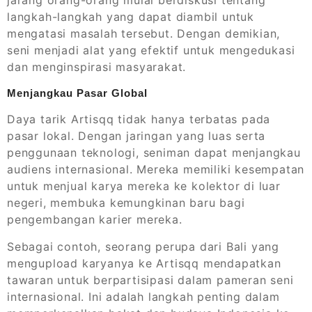
jarang orang-orang mulai berdiskusi tentang
langkah-langkah yang dapat diambil untuk
mengatasi masalah tersebut. Dengan demikian,
seni menjadi alat yang efektif untuk mengedukasi
dan menginspirasi masyarakat.
Menjangkau Pasar Global
Daya tarik Artisqq tidak hanya terbatas pada
pasar lokal. Dengan jaringan yang luas serta
penggunaan teknologi, seniman dapat menjangkau
audiens internasional. Mereka memiliki kesempatan
untuk menjual karya mereka ke kolektor di luar
negeri, membuka kemungkinan baru bagi
pengembangan karier mereka.
Sebagai contoh, seorang perupa dari Bali yang
mengupload karyanya ke Artisqq mendapatkan
tawaran untuk berpartisipasi dalam pameran seni
internasional. Ini adalah langkah penting dalam