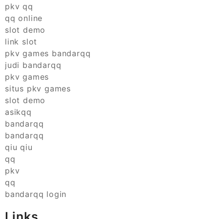
pkv qq
qq online
slot demo
link slot
pkv games bandarqq
judi bandarqq
pkv games
situs pkv games
slot demo
asikqq
bandarqq
bandarqq
qiu qiu
qq
pkv
qq
bandarqq login
Links