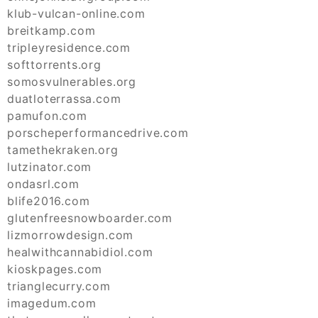
klub-vulcan-online.com
breitkamp.com
tripleyresidence.com
softtorrents.org
somosvulnerables.org
duatloterrassa.com
pamufon.com
porscheperformancedrive.com
tamethekraken.org
lutzinator.com
ondasrl.com
blife2016.com
glutenfreesnowboarder.com
lizmorrowdesign.com
healwithcannabidiol.com
kioskpages.com
trianglecurry.com
imagedum.com